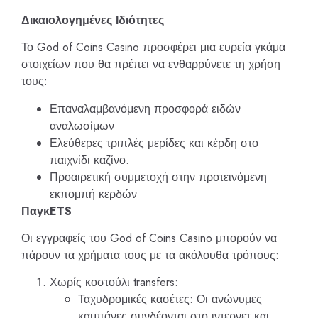
Δικαιολογημένες Ιδιότητες
Το God of Coins Casino προσφέρει μια ευρεία γκάμα
στοιχείων που θα πρέπει να ενθαρρύνετε τη χρήση
τους:
Επαναλαμβανόμενη προσφορά ειδών
αναλωσίμων
Ελεύθερες τριπλές μερίδες και κέρδη στο
παιχνίδι καζίνο.
Προαιρετική συμμετοχή στην προτεινόμενη
εκπομπή κερδών
ΠαγκETS
Οι εγγραφείς του God of Coins Casino μπορούν να
πάρουν τα χρήματα τους με τα ακόλουθα τρόπους:
Χωρίς κοστούλι transfers:
Ταχυδρομικές κασέτες: Οι ανώνυμες
καμπάνες συνδέονται στο ιντερνετ και