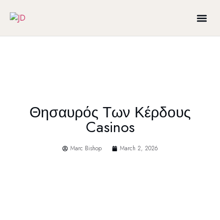
ABOUT US
Θησαυρός Των Κέρδους
Casinos
Marc Bishop
March 2, 2026