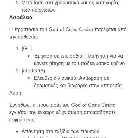
Μετάβαση στα γραμματικά και τις κατηγορίες
των παιχνιδιών
Ασφάλεια
Η προστασία του God of Coins Casino παρέχεται από
την αυθεντία:
(GLi)
Έμφαση σε επεισόδια: Πλοήγηση για να
κάνετε αίτηση με το υποδειγματικό καζίνο
(eCOGRA):
Ελευθερία λιανικού: Αντίδραση σε
δραματικές και διαφορές στην υπηρεσία
Λύση
Συνήθως, η προστασία του God of Coins Casino
εγγυάται την έγκαιρη εξιχνιάτωση οποιασδήποτε
εκφράσεως:
Απάντηση στα ταξίδια των παικτών