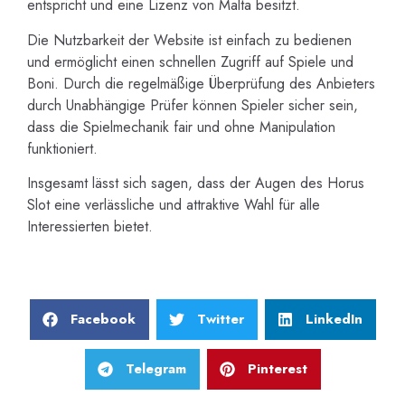
entspricht und eine Lizenz von Malta besitzt.
Die Nutzbarkeit der Website ist einfach zu bedienen
und ermöglicht einen schnellen Zugriff auf Spiele und
Boni. Durch die regelmäßige Überprüfung des Anbieters
durch Unabhängige Prüfer können Spieler sicher sein,
dass die Spielmechanik fair und ohne Manipulation
funktioniert.
Insgesamt lässt sich sagen, dass der Augen des Horus
Slot eine verlässliche und attraktive Wahl für alle
Interessierten bietet.
Facebook
Twitter
LinkedIn
Telegram
Pinterest