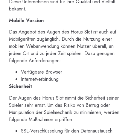
Diese Unternehmen sind für ihre Qualität und Vielfalt
bekannt.
Mobile Version
Das Angebot des Augen des Horus Slot ist auch auf
Mobilgeräten zugänglich. Durch die Nutzung einer
mobilen Webanwendung können Nutzer überall, an
jedem Ort und zu jeder Zeit spielen. Dazu genügen
folgende Anforderungen:
Verfügbare Browser
Internetverbindung
Sicherheit
Der Augen des Horus Slot nimmt die Sicherheit seiner
Spieler sehr ernst. Um das Risiko von Betrug oder
Manipulation der Spielmechanik zu minimieren, werden
folgende Maßnahmen ergriffen:
SSL-Verschlüsselung für den Datenaustausch