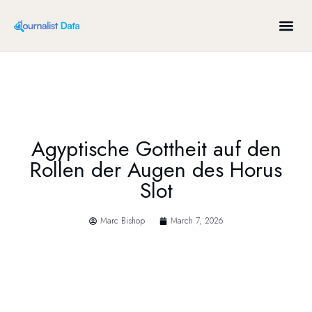
Agyptische Gottheit auf den
Rollen der Augen des Horus
Slot
Marc Bishop
March 7, 2026