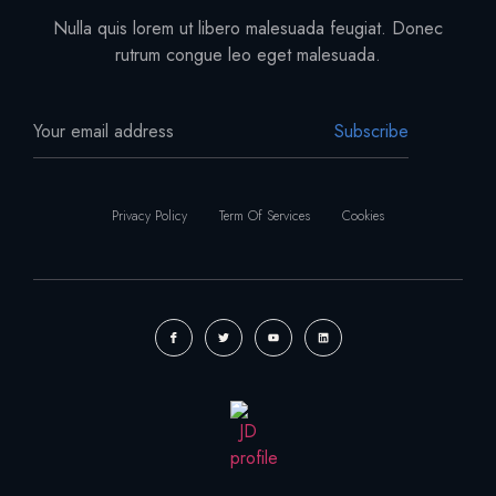
Nulla quis lorem ut libero malesuada feugiat. Donec
rutrum congue leo eget malesuada.
Subscribe
Privacy Policy
Term Of Services
Cookies