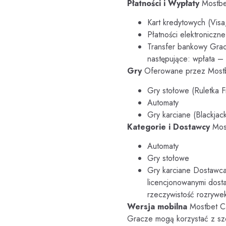
Płatności i Wypłaty
Mostbe
Kart kredytowych (Visa
Płatności elektroniczne 
Transfer bankowy Grac
następujące: wpłata –
Gry
Oferowane przez Mostb
Gry stołowe (Ruletka F
Automaty
Gry karciane (Blackjac
Kategorie i Dostawcy
Mos
Automaty
Gry stołowe
Gry karciane Dostawca
licencjonowanymi dost
rzeczywistość rozrywe
Wersja mobilna
Mostbet C
Gracze mogą korzystać z sze