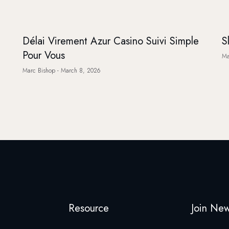
Délai Virement Azur Casino Suivi Simple
S
Pour Vous
Ma
Marc Bishop
March 8, 2026
Resource
Join New