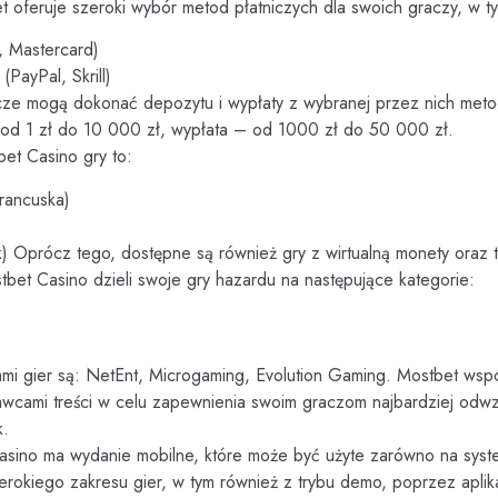
t oferuje szeroki wybór metod płatniczych dla swoich graczy, w t
, Mastercard)
(PayPal, Skrill)
ze mogą dokonać depozytu i wypłaty z wybranej przez nich metody
 od 1 zł do 10 000 zł, wypłata – od 1000 zł do 50 000 zł.
et Casino gry to:
rancuska)
k) Oprócz tego, dostępne są również gry z wirtualną monety oraz 
tbet Casino dzieli swoje gry hazardu na następujące kategorie:
mi gier są: NetEnt, Microgaming, Evolution Gaming. Mostbet wsp
awcami treści w celu zapewnienia swoim graczom najbardziej odw
k.
asino ma wydanie mobilne, które może być użyte zarówno na syst
rokiego zakresu gier, w tym również z trybu demo, poprzez aplik