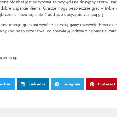
ena Mostbet jest pozytywna ze względu na dostępny szeroki zakr
z dobre wsparcie klienta. Gracze mogą bezpiecznie grać w trybie
i czemu może się ułatwić podjęcie decyzji dotyczącej gry.
sino oferuje graczom wybór z szeroką gamy rozrywek. Firma dzia
lny kod bezpieczeństwa, co sprawia ją jednym z najbardziej zau
ię ze mną.
witter
LinkedIn
Telegram
Pinterest