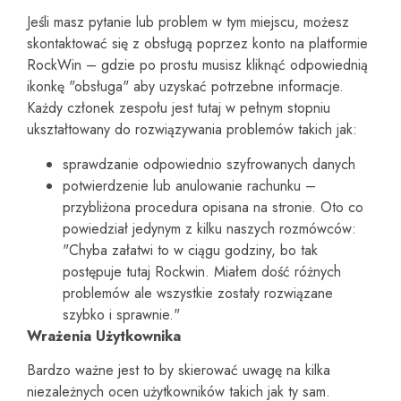
Jeśli masz pytanie lub problem w tym miejscu, możesz
skontaktować się z obsługą poprzez konto na platformie
RockWin – gdzie po prostu musisz kliknąć odpowiednią
ikonkę "obsługa" aby uzyskać potrzebne informacje.
Każdy członek zespołu jest tutaj w pełnym stopniu
ukształtowany do rozwiązywania problemów takich jak:
sprawdzanie odpowiednio szyfrowanych danych
potwierdzenie lub anulowanie rachunku –
przybliżona procedura opisana na stronie. Oto co
powiedział jedynym z kilku naszych rozmówców:
"Chyba załatwi to w ciągu godziny, bo tak
postępuje tutaj Rockwin. Miałem dość różnych
problemów ale wszystkie zostały rozwiązane
szybko i sprawnie."
Wrażenia Użytkownika
Bardzo ważne jest to by skierować uwagę na kilka
niezależnych ocen użytkowników takich jak ty sam.