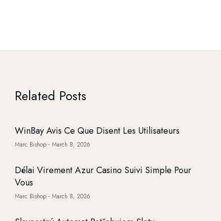
Related Posts
WinBay Avis Ce Que Disent Les Utilisateurs
Marc Bishop
March 8, 2026
Délai Virement Azur Casino Suivi Simple Pour
Vous
Marc Bishop
March 8, 2026