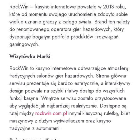
RockWin – kasyno internetowe powstałe w 2018 roku,
które od momentu swojego uruchomienia zdobyło sobie
wielkie uznanie graczy z całego świata. Brand ten należy
do renomowanego operatora gier hazardowych, który
dysponuje bogatym portfolio produktów i rozwiązań
gamingowych.
Wizytówka Marki
RockWin to kasyno internetowe odtwarzające atmosferę
tradycyjnych salonów gier hazardowych. Strona główna
serwisu prezentuje się bardzo estetycznie, a interaktywny
design pozwala na szybki i łatwy dostęp do wszystkich
funkcji kasyna. Wnętrze serwisu zostało przystosowane
aby wyglądać jak najbardziej realistycznie. Dostępne są
tutaj między
rockwin.com.pl
innymi klasyczną ruletkę, bilet
maszynowy z dużym wyświetlaczem oraz kasyno
tradycyjne z automatami.