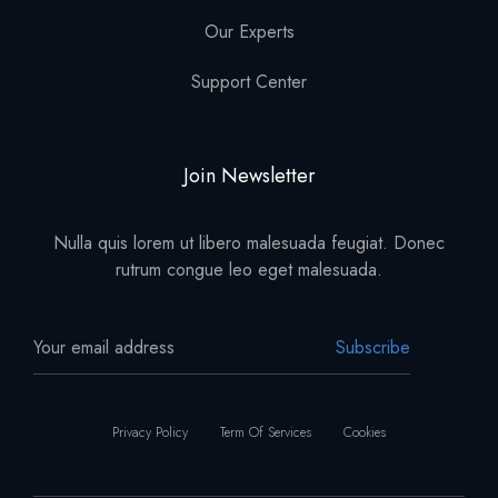
Our Experts
Support Center
Join Newsletter
Nulla quis lorem ut libero malesuada feugiat. Donec
rutrum congue leo eget malesuada.
Subscribe
Privacy Policy
Term Of Services
Cookies