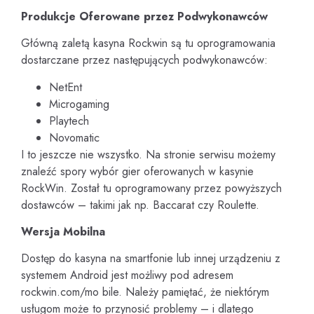
Produkcje Oferowane przez Podwykonawców
Główną zaletą kasyna Rockwin są tu oprogramowania
dostarczane przez następujących podwykonawców:
NetEnt
Microgaming
Playtech
Novomatic
I to jeszcze nie wszystko. Na stronie serwisu możemy
znaleźć spory wybór gier oferowanych w kasynie
RockWin. Został tu oprogramowany przez powyższych
dostawców – takimi jak np. Baccarat czy Roulette.
Wersja Mobilna
Dostęp do kasyna na smartfonie lub innej urządzeniu z
systemem Android jest możliwy pod adresem
rockwin.com/mo bile. Należy pamiętać, że niektórym
usługom może to przynosić problemy – i dlatego