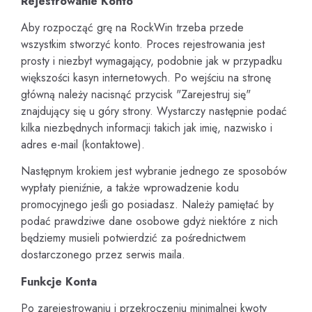
Rejestrowanie Konto
Aby rozpocząć grę na RockWin trzeba przede
wszystkim stworzyć konto. Proces rejestrowania jest
prosty i niezbyt wymagający, podobnie jak w przypadku
większości kasyn internetowych. Po wejściu na stronę
główną należy nacisnąć przycisk "Zarejestruj się"
znajdujący się u góry strony. Wystarczy następnie podać
kilka niezbędnych informacji takich jak imię, nazwisko i
adres e-mail (kontaktowe).
Następnym krokiem jest wybranie jednego ze sposobów
wypłaty pieniźnie, a także wprowadzenie kodu
promocyjnego jeśli go posiadasz. Należy pamiętać by
podać prawdziwe dane osobowe gdyż niektóre z nich
będziemy musieli potwierdzić za pośrednictwem
dostarczonego przez serwis maila.
Funkcje Konta
Po zarejestrowaniu i przekroczeniu minimalnej kwoty