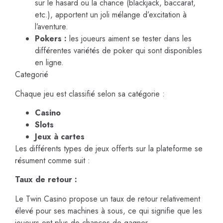
sur le hasard ou la chance (blackjack, baccarat,
etc.), apportent un joli mélange d’excitation à
l’aventure.
Pokers :
les joueurs aiment se tester dans les
différentes variétés de poker qui sont disponibles
en ligne.
Categorié
Chaque jeu est classifié selon sa catégorie :
Casino
Slots
Jeux à cartes
Les différents types de jeux offerts sur la plateforme se
résument comme suit :
Taux de retour :
Le Twin Casino propose un taux de retour relativement
élevé pour ses machines à sous, ce qui signifie que les
joueurs ont plus de chances de gagner.