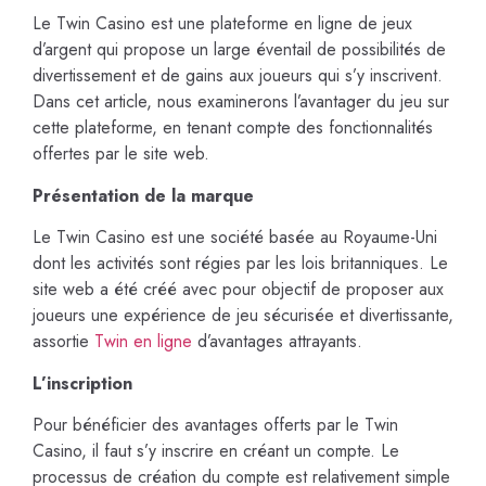
Le Twin Casino est une plateforme en ligne de jeux
d’argent qui propose un large éventail de possibilités de
divertissement et de gains aux joueurs qui s’y inscrivent.
Dans cet article, nous examinerons l’avantager du jeu sur
cette plateforme, en tenant compte des fonctionnalités
offertes par le site web.
Présentation de la marque
Le Twin Casino est une société basée au Royaume-Uni
dont les activités sont régies par les lois britanniques. Le
site web a été créé avec pour objectif de proposer aux
joueurs une expérience de jeu sécurisée et divertissante,
assortie
Twin en ligne
d’avantages attrayants.
L’inscription
Pour bénéficier des avantages offerts par le Twin
Casino, il faut s’y inscrire en créant un compte. Le
processus de création du compte est relativement simple