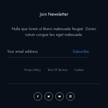
Join Newsletter
Nulla quis lorem ut libero malesuada feugiat. Donec
rutrum congue leo eget malesuada.
Subscribe
Privacy Policy
Term Of Services
Cookies