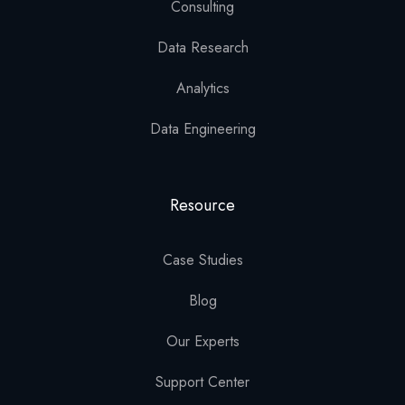
Consulting
Data Research
Analytics
Data Engineering
Resource
Case Studies
Blog
Our Experts
Support Center