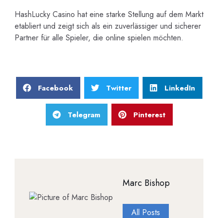
HashLucky Casino hat eine starke Stellung auf dem Markt
etabliert und zeigt sich als ein zuverlässiger und sicherer
Partner für alle Spieler, die online spielen möchten.
Facebook
Twitter
LinkedIn
Telegram
Pinterest
Marc Bishop
All Posts