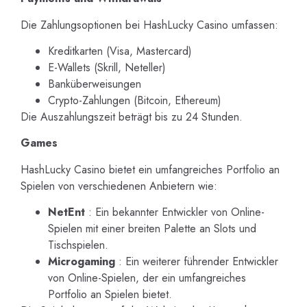
Die Zahlungsoptionen bei HashLucky Casino umfassen:
Kreditkarten (Visa, Mastercard)
E-Wallets (Skrill, Neteller)
Banküberweisungen
Crypto-Zahlungen (Bitcoin, Ethereum)
Die Auszahlungszeit beträgt bis zu 24 Stunden.
Games
HashLucky Casino bietet ein umfangreiches Portfolio an
Spielen von verschiedenen Anbietern wie:
NetEnt
: Ein bekannter Entwickler von Online-
Spielen mit einer breiten Palette an Slots und
Tischspielen.
Microgaming
: Ein weiterer führender Entwickler
von Online-Spielen, der ein umfangreiches
Portfolio an Spielen bietet.