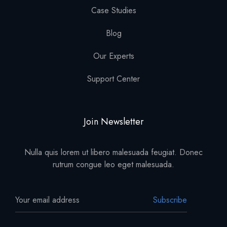
Case Studies
Blog
Our Experts
Support Center
Join Newsletter
Nulla quis lorem ut libero malesuada feugiat. Donec
rutrum congue leo eget malesuada.
Subscribe