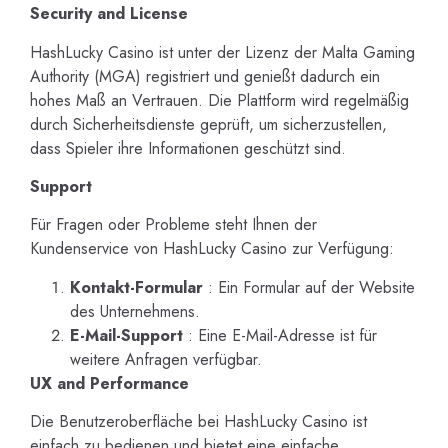
Security and License
HashLucky Casino ist unter der Lizenz der Malta Gaming
Authority (MGA) registriert und genießt dadurch ein
hohes Maß an Vertrauen. Die Plattform wird regelmäßig
durch Sicherheitsdienste geprüft, um sicherzustellen,
dass Spieler ihre Informationen geschützt sind.
Support
Für Fragen oder Probleme steht Ihnen der
Kundenservice von HashLucky Casino zur Verfügung:
Kontakt-Formular
: Ein Formular auf der Website
des Unternehmens.
E-Mail-Support
: Eine E-Mail-Adresse ist für
weitere Anfragen verfügbar.
UX and Performance
Die Benutzeroberfläche bei HashLucky Casino ist
einfach zu bedienen und bietet eine einfache