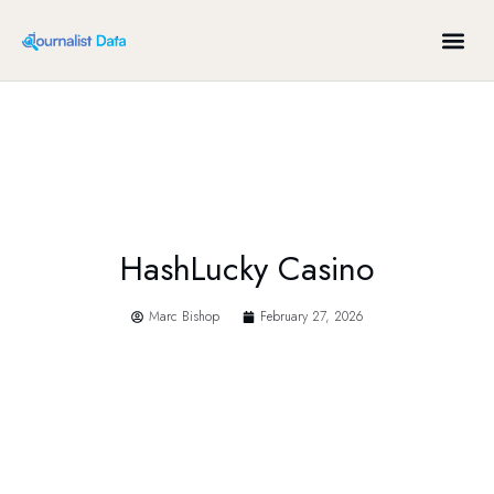
ABOUT US
HashLucky Casino
Marc Bishop
February 27, 2026