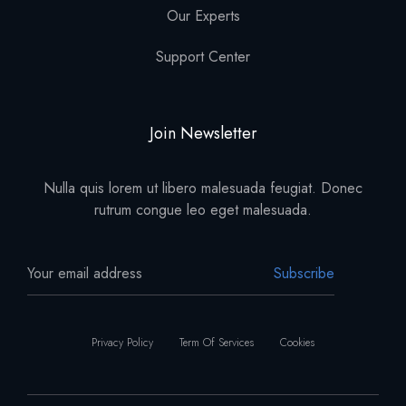
Our Experts
Support Center
Join Newsletter
Nulla quis lorem ut libero malesuada feugiat. Donec
rutrum congue leo eget malesuada.
Subscribe
Privacy Policy
Term Of Services
Cookies