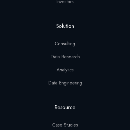
Investors
Solution
Consulting
Data Research
Analytics
Data Engineering
Resource
Case Studies