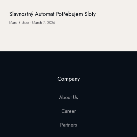
Slavnostný Automat Potřebujem Sloty
Marc Bishop
March 7, 2026
Company
About Us
Career
Partners