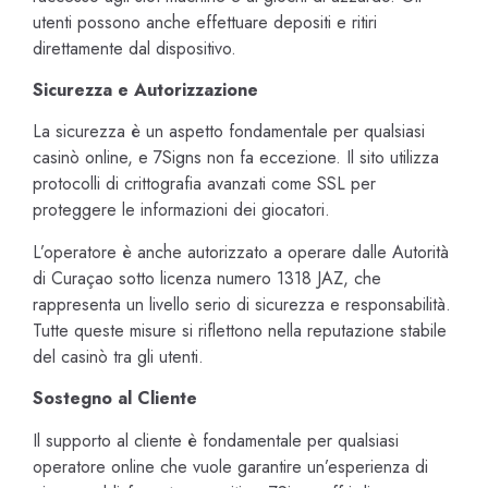
utenti possono anche effettuare depositi e ritiri
direttamente dal dispositivo.
Sicurezza e Autorizzazione
La sicurezza è un aspetto fondamentale per qualsiasi
casinò online, e 7Signs non fa eccezione. Il sito utilizza
protocolli di crittografia avanzati come SSL per
proteggere le informazioni dei giocatori.
L’operatore è anche autorizzato a operare dalle Autorità
di Curaçao sotto licenza numero 1318 JAZ, che
rappresenta un livello serio di sicurezza e responsabilità.
Tutte queste misure si riflettono nella reputazione stabile
del casinò tra gli utenti.
Sostegno al Cliente
Il supporto al cliente è fondamentale per qualsiasi
operatore online che vuole garantire un’esperienza di