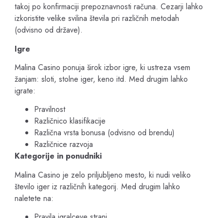
takoj po konfirmaciji prepoznavnosti računa. Cezarji lahko
izkoristite velike svilina števila pri različnih metodah
(odvisno od države).
Igre
Malina Casino ponuja širok izbor igre, ki ustreza vsem
žanjam: sloti, stolne iger, keno itd. Med drugim lahko
igrate:
Pravilnost
Različnico klasifikacije
Različna vrsta bonusa (odvisno od brendu)
Različnice razvoja
Kategorije in ponudniki
Malina Casino je zelo priljubljeno mesto, ki nudi veliko
število iger iz različnih kategorij. Med drugim lahko
naletete na:
Pravila igralceve strani