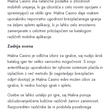
Malina Casino ima natančne podatke o zmožnosti
mobilnih urejanja, ki ga izkorišča s celo novimi opcijami v
spreminjajoči se obliki igre. Malina Casino daje vsakem
uporabniku nepovratno ugodnost brezplačanega igranja
na željeni spletni aplikaciji, ki jo lahko zelo enostavno
zamenjavate s celotnim priložajočem se katalogom
različnih mobilne aplikacije.
Zadnja ocena
Malina Casino je odlična izbiro za igralce, saj nudijo širok
katalog iger ter veliko varnostno mogočnosti. S svojo
avtentifikacijo uporabnikov ter njihovim sistemom plačila in
izplačilom z več metodo (ki zagotavljajo brezplačen
odprt dostop) je Malina Casino edini možen izbor za
igralce, ki vedno hočejo igrati v spletu.
Osebe se lahko ustalijo pri igre, saj Malina ponuja
občudovanješčene količine različnih žanrov zanimivosti.
Razporeditev različnike še ni pridobila posebnega