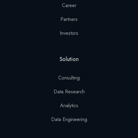
Career
Partners
Investors
Solution
Consulting
Data Research
Analytics
Data Engineering