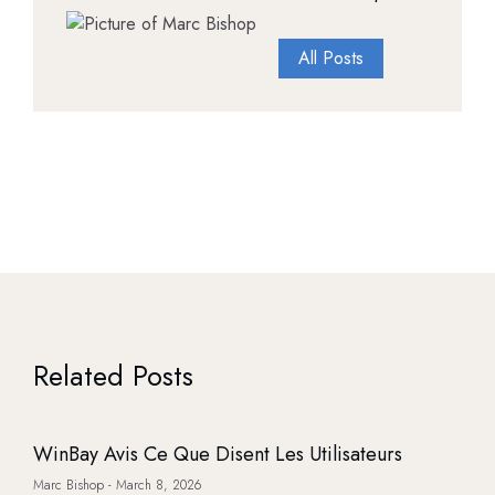
All Posts
Related Posts
WinBay Avis Ce Que Disent Les Utilisateurs
Marc Bishop
March 8, 2026