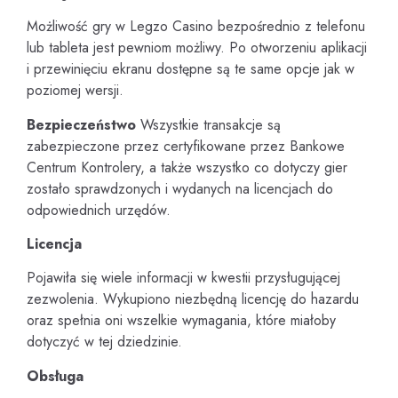
Możliwość gry w Legzo Casino bezpośrednio z telefonu
lub tableta jest pewniom możliwy. Po otworzeniu aplikacji
i przewinięciu ekranu dostępne są te same opcje jak w
poziomej wersji.
Bezpieczeństwo
Wszystkie transakcje są
zabezpieczone przez certyfikowane przez Bankowe
Centrum Kontrolery, a także wszystko co dotyczy gier
zostało sprawdzonych i wydanych na licencjach do
odpowiednich urzędów.
Licencja
Pojawiła się wiele informacji w kwestii przysługującej
zezwolenia. Wykupiono niezbędną licencję do hazardu
oraz spełnia oni wszelkie wymagania, które miałoby
dotyczyć w tej dziedzinie.
Obsługa