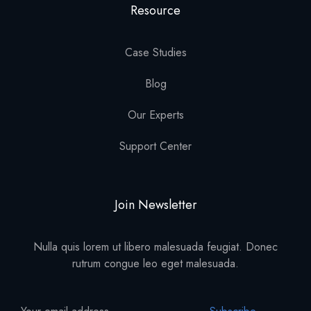
Resource
Case Studies
Blog
Our Experts
Support Center
Join Newsletter
Nulla quis lorem ut libero malesuada feugiat. Donec
rutrum congue leo eget malesuada.