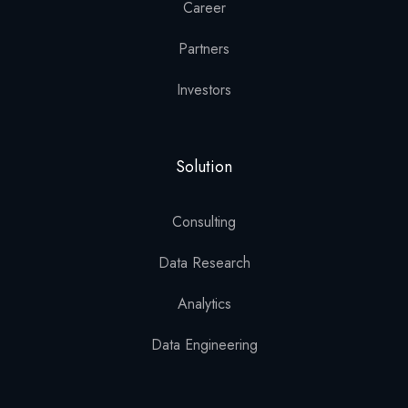
Career
Partners
Investors
Solution
Consulting
Data Research
Analytics
Data Engineering