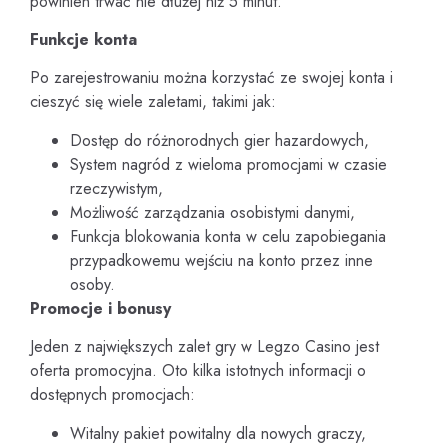
powinien trwać nie dłużej niż 5 minut.
Funkcje konta
Po zarejestrowaniu można korzystać ze swojej konta i
cieszyć się wiele zaletami, takimi jak:
Dostęp do różnorodnych gier hazardowych,
System nagród z wieloma promocjami w czasie
rzeczywistym,
Możliwość zarządzania osobistymi danymi,
Funkcja blokowania konta w celu zapobiegania
przypadkowemu wejściu na konto przez inne
osoby.
Promocje i bonusy
Jeden z największych zalet gry w Legzo Casino jest
oferta promocyjna. Oto kilka istotnych informacji o
dostępnych promocjach:
Witalny pakiet powitalny dla nowych graczy,