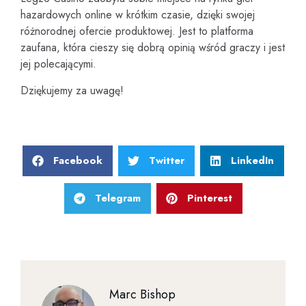
hazardowych online w krótkim czasie, dzięki swojej
różnorodnej ofercie produktowej. Jest to platforma
zaufana, która cieszy się dobrą opinią wśród graczy i jest
jej polecającymi.
Dziękujemy za uwagę!
Facebook
Twitter
LinkedIn
Telegram
Pinterest
Marc Bishop