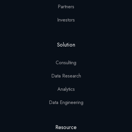
Partners
Investors
Solution
Consulting
Data Research
Analytics
Data Engineering
Resource