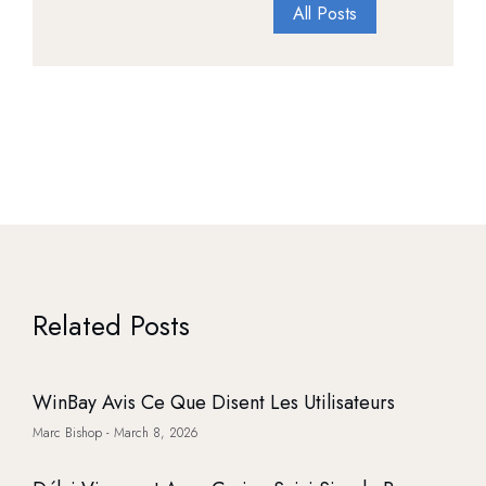
All Posts
Related Posts
WinBay Avis Ce Que Disent Les Utilisateurs
Marc Bishop
March 8, 2026