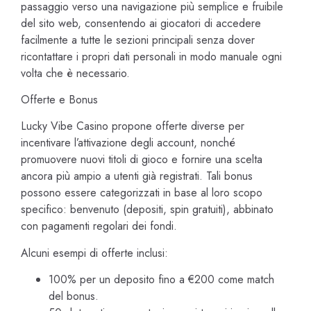
passaggio verso una navigazione più semplice e fruibile
del sito web, consentendo ai giocatori di accedere
facilmente a tutte le sezioni principali senza dover
ricontattare i propri dati personali in modo manuale ogni
volta che è necessario.
Offerte e Bonus
Lucky Vibe Casino propone offerte diverse per
incentivare l’attivazione degli account, nonché
promuovere nuovi titoli di gioco e fornire una scelta
ancora più ampio a utenti già registrati. Tali bonus
possono essere categorizzati in base al loro scopo
specifico: benvenuto (depositi, spin gratuiti), abbinato
con pagamenti regolari dei fondi.
Alcuni esempi di offerte inclusi:
100% per un deposito fino a €200 come match
del bonus.