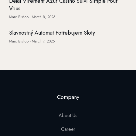
Délai Virement Azur Casino Suivi Simple Pour
Vous
Marc Bishop
March 8, 2026
Slavnostný Automat Potřebujem Sloty
Marc Bishop
March 7, 2026
Company
About Us
Career