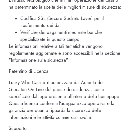
L’infusso tecnologico che anima l’operazione del casinò
ha determinato la scelta delle migliori misure di sicurezza:
Codifica SSL (Secure Sockets Layer) per il
trasferimento dei dati.
Verifiche dei pagamenti mediante banche
specializzate in questo campo.
Le informazioni relative a tali tematiche vengono
regolarmente aggiornate e sono accessibili nella sezione
"Informazione sulla sicurezza".
Patentino di Licenza
Lucky Vibe Casino è autorizzato dall’Autorità dei
Giocatori On Line del paese di residenza, come
specificato dal logo presente all’interno della homepage.
Questa licenza conferma l’adeguatezza operativa e la
garanzia per quanto riguarda la sicurezza delle
informazioni e le attività commerciali svolte.
Supporto