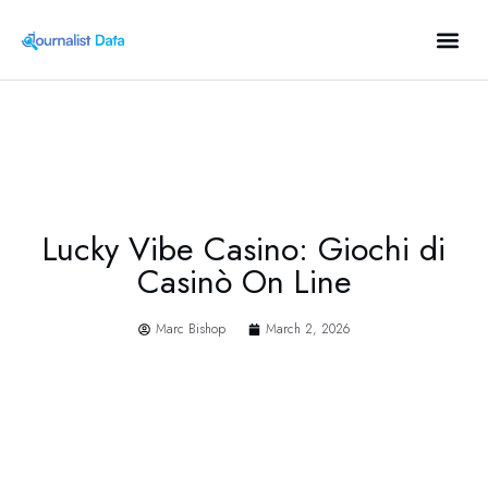
Lucky Vibe Casino: Giochi di
Casinò On Line
Marc Bishop
March 2, 2026