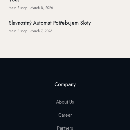
Marc Bishop
March 8, 2026
Slavnostný Automat Potřebujem Sloty
Marc Bishop
March 7, 2026
Company
About Us
Career
Partners