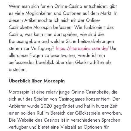
Wenn man sich für ein Online-Casino entscheidet, gibt
es viele Möglichkeiten und Optionen auf dem Markt. In
diesem Artikel möchte ich mich mit der Online-
Casinokette Morospin befassen. Wie funktioniert das
Casino, was kann man dort spielen, wie sind die
Bonusangebote und welche Sicherheitsvorkehrungen
stehen zur Verfügung?
https://morospins.com.de/
Um
alle diese Fragen zu beantworten, werde ich ein
umfassendes Überblick über den Glücksrad-Betrieb
erstellen.
Überblick über Morospin
Morosspin ist eine relativ junge Online-Casinokette, die
sich auf das Spielen von Casinogames konzentriert. Der
Anbieter wurde 2020 gegründet und hat in kurzer Zeit
einen soliden Ruf im Bereich der Glücksspiele erworben.
Die Website des Casinos ist in verschiedenen Sprachen
verfügbar und bietet eine Vielzahl an Optionen für