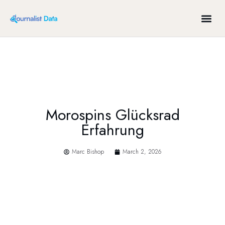
ABOUT US
Morospins Glücksrad
Erfahrung
Marc Bishop
March 2, 2026