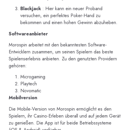
Blackjack
: Hier kann ein neuer Proband
versuchen, ein perfektes Poker-Hand zu
bekommen und einen hohen Gewinn abzuheben.
Softwareanbieter
Morospin arbeitet mit den bekanntesten Software-
Entwicklern zusammen, um seinen Spielern das beste
Spielenserlebnis anbieten. Zu den genutzten Providern
gehören:
Microgaming
Playtech
Novomatic
Mobilversion
Die Mobile-Version von Morospin ermöglicht es den
Spielern, ihr Casino-Erleben überall und auf jedem Gerät
zu genießen. Die App ist für beide Betriebssysteme
(iOS & Android) verfügbar.