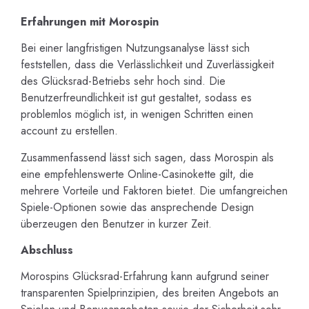
Erfahrungen mit Morospin
Bei einer langfristigen Nutzungsanalyse lässt sich
feststellen, dass die Verlässlichkeit und Zuverlässigkeit
des Glücksrad-Betriebs sehr hoch sind. Die
Benutzerfreundlichkeit ist gut gestaltet, sodass es
problemlos möglich ist, in wenigen Schritten einen
account zu erstellen.
Zusammenfassend lässt sich sagen, dass Morospin als
eine empfehlenswerte Online-Casinokette gilt, die
mehrere Vorteile und Faktoren bietet. Die umfangreichen
Spiele-Optionen sowie das ansprechende Design
überzeugen den Benutzer in kurzer Zeit.
Abschluss
Morospins Glücksrad-Erfahrung kann aufgrund seiner
transparenten Spielprinzipien, des breiten Angebots an