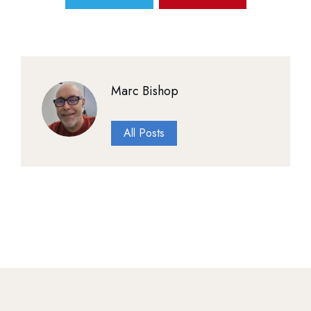
Marc Bishop
All Posts