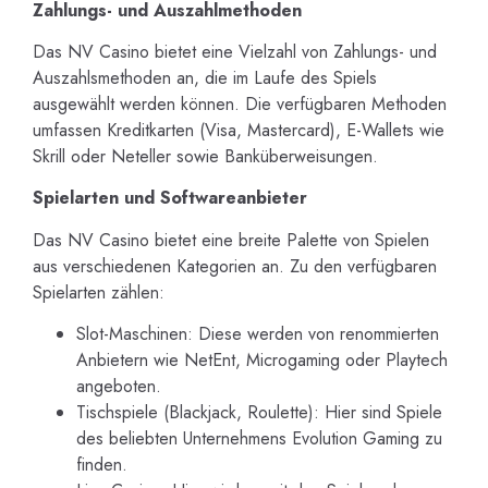
Zahlungs- und Auszahlmethoden
Das NV Casino bietet eine Vielzahl von Zahlungs- und
Auszahlsmethoden an, die im Laufe des Spiels
ausgewählt werden können. Die verfügbaren Methoden
umfassen Kreditkarten (Visa, Mastercard), E-Wallets wie
Skrill oder Neteller sowie Banküberweisungen.
Spielarten und Softwareanbieter
Das NV Casino bietet eine breite Palette von Spielen
aus verschiedenen Kategorien an. Zu den verfügbaren
Spielarten zählen:
Slot-Maschinen: Diese werden von renommierten
Anbietern wie NetEnt, Microgaming oder Playtech
angeboten.
Tischspiele (Blackjack, Roulette): Hier sind Spiele
des beliebten Unternehmens Evolution Gaming zu
finden.