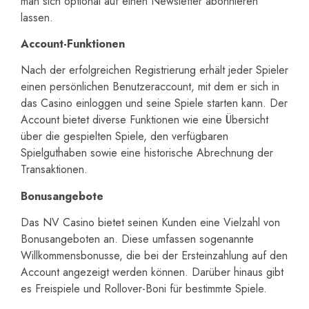
man sich optional auf einen Newsletter abonnieren
lassen.
Account-Funktionen
Nach der erfolgreichen Registrierung erhält jeder Spieler
einen persönlichen Benutzeraccount, mit dem er sich in
das Casino einloggen und seine Spiele starten kann. Der
Account bietet diverse Funktionen wie eine Übersicht
über die gespielten Spiele, den verfügbaren
Spielguthaben sowie eine historische Abrechnung der
Transaktionen.
Bonusangebote
Das NV Casino bietet seinen Kunden eine Vielzahl von
Bonusangeboten an. Diese umfassen sogenannte
Willkommensbonusse, die bei der Ersteinzahlung auf den
Account angezeigt werden können. Darüber hinaus gibt
es Freispiele und Rollover-Boni für bestimmte Spiele.