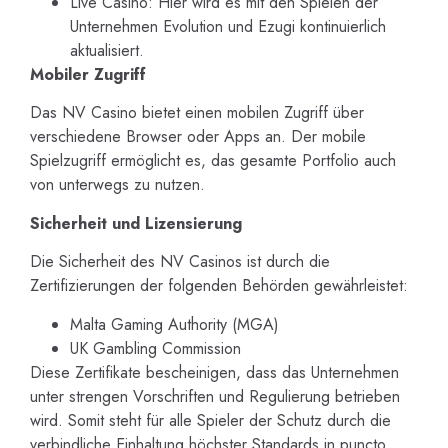
Live Casino: Hier wird es mit den Spielen der
Unternehmen Evolution und Ezugi kontinuierlich
aktualisiert.
Mobiler Zugriff
Das NV Casino bietet einen mobilen Zugriff über
verschiedene Browser oder Apps an. Der mobile
Spielzugriff ermöglicht es, das gesamte Portfolio auch
von unterwegs zu nutzen.
Sicherheit und Lizensierung
Die Sicherheit des NV Casinos ist durch die
Zertifizierungen der folgenden Behörden gewährleistet:
Malta Gaming Authority (MGA)
UK Gambling Commission
Diese Zertifikate bescheinigen, dass das Unternehmen
unter strengen Vorschriften und Regulierung betrieben
wird. Somit steht für alle Spieler der Schutz durch die
verbindliche Einhaltung höchster Standards in puncto