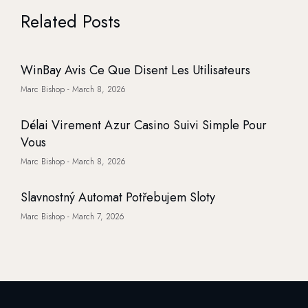
Related Posts
WinBay Avis Ce Que Disent Les Utilisateurs
Marc Bishop
March 8, 2026
Délai Virement Azur Casino Suivi Simple Pour
Vous
Marc Bishop
March 8, 2026
Slavnostný Automat Potřebujem Sloty
Marc Bishop
March 7, 2026