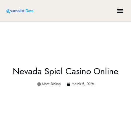
ABOUT US
Nevada Spiel Casino Online
Marc Bishop
March 5, 2026