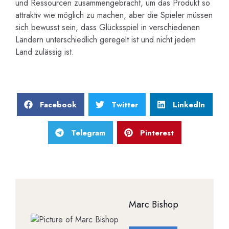
und Ressourcen zusammengebracht, um das Produkt so
attraktiv wie möglich zu machen, aber die Spieler müssen
sich bewusst sein, dass Glücksspiel in verschiedenen
Ländern unterschiedlich geregelt ist und nicht jedem
Land zulässig ist.
Facebook
Twitter
LinkedIn
Telegram
Pinterest
Marc Bishop