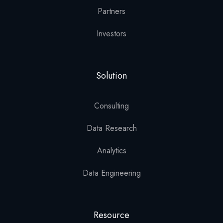
Partners
Investors
Solution
Consulting
Data Research
Analytics
Data Engineering
Resource