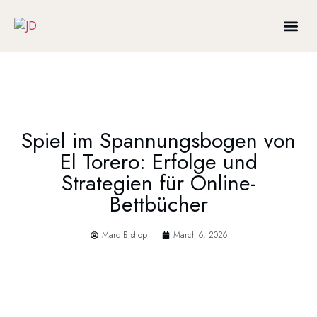
ABOUT US
Spiel im Spannungsbogen von
El Torero: Erfolge und
Strategien für Online-
Bettbücher
Marc Bishop
March 6, 2026