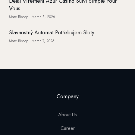
Délai Virement Azur Casino Suivi Simple Pour
Vous
Marc Bishop
March 8, 2026
Slavnostný Automat Potřebujem Sloty
Marc Bishop
March 7, 2026
Company
About Us
Career