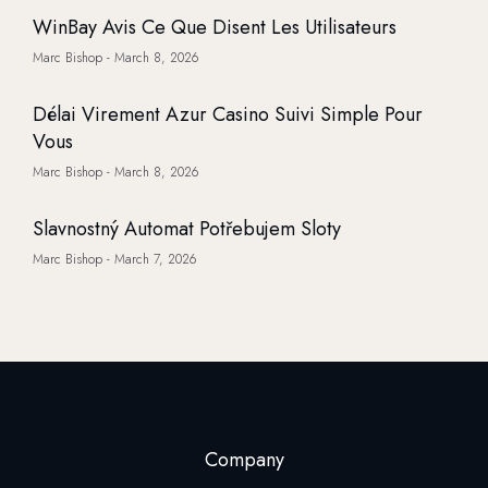
WinBay Avis Ce Que Disent Les Utilisateurs
Marc Bishop
March 8, 2026
Délai Virement Azur Casino Suivi Simple Pour
Vous
Marc Bishop
March 8, 2026
Slavnostný Automat Potřebujem Sloty
Marc Bishop
March 7, 2026
Company