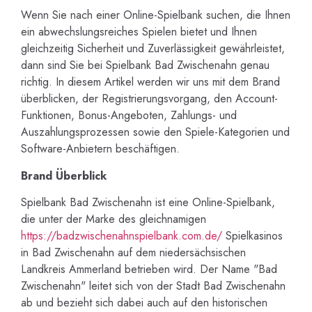
Wenn Sie nach einer Online-Spielbank suchen, die Ihnen
ein abwechslungsreiches Spielen bietet und Ihnen
gleichzeitig Sicherheit und Zuverlässigkeit gewährleistet,
dann sind Sie bei Spielbank Bad Zwischenahn genau
richtig. In diesem Artikel werden wir uns mit dem Brand
überblicken, der Registrierungsvorgang, den Account-
Funktionen, Bonus-Angeboten, Zahlungs- und
Auszahlungsprozessen sowie den Spiele-Kategorien und
Software-Anbietern beschäftigen.
Brand Überblick
Spielbank Bad Zwischenahn ist eine Online-Spielbank,
die unter der Marke des gleichnamigen
https://badzwischenahnspielbank.com.de/
Spielkasinos
in Bad Zwischenahn auf dem niedersächsischen
Landkreis Ammerland betrieben wird. Der Name "Bad
Zwischenahn" leitet sich von der Stadt Bad Zwischenahn
ab und bezieht sich dabei auch auf den historischen