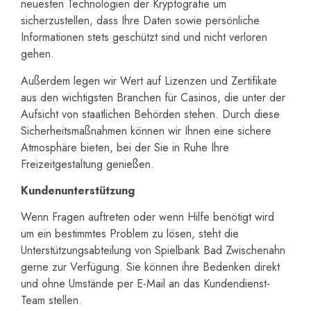
neuesten Technologien der Kryptografie um
sicherzustellen, dass Ihre Daten sowie persönliche
Informationen stets geschützt sind und nicht verloren
gehen.
Außerdem legen wir Wert auf Lizenzen und Zertifikate
aus den wichtigsten Branchen für Casinos, die unter der
Aufsicht von staatlichen Behörden stehen. Durch diese
Sicherheitsmaßnahmen können wir Ihnen eine sichere
Atmosphäre bieten, bei der Sie in Ruhe Ihre
Freizeitgestaltung genießen.
Kundenunterstützung
Wenn Fragen auftreten oder wenn Hilfe benötigt wird
um ein bestimmtes Problem zu lösen, steht die
Unterstützungsabteilung von Spielbank Bad Zwischenahn
gerne zur Verfügung. Sie können ihre Bedenken direkt
und ohne Umstände per E-Mail an das Kundendienst-
Team stellen.