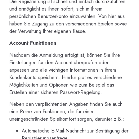
Die Registrierung ist schnell und einfach durchzuführen
und ermöglicht es Ihnen sofort, sich in Ihrem
persönlichen Benutzerkonto einzuwählen. Von hier aus
haben Sie Zugang zu den verschiedenen Spielen sowie
der Verwaltung Ihrer eigenen Kasse.
Account Funktionen
Nachdem die Anmeldung erfolgt ist, können Sie Ihre
Einstellungen für den Account überprüfen oder
anpassen und alle wichtigen Informationen in Ihrem
Kundenkonto speichern. Hierfür gibt es verschiedene
Möglichkeiten und Optionen wie zum Beispiel das
Erstellen einer sicheren Passwort-Regelung.
Neben den verpflichtenden Angaben finden Sie auch
eine Reihe von Funktionen, die für einen
uneingeschränkten Spielkomfort sorgen, darunter z.B.:
Automatische E-Mail-Nachricht zur Bestätigung der
Registrierungsanfrage