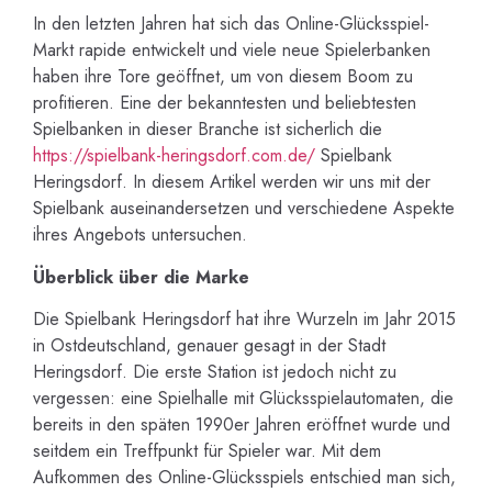
In den letzten Jahren hat sich das Online-Glücksspiel-
Markt rapide entwickelt und viele neue Spielerbanken
haben ihre Tore geöffnet, um von diesem Boom zu
profitieren. Eine der bekanntesten und beliebtesten
Spielbanken in dieser Branche ist sicherlich die
https://spielbank-heringsdorf.com.de/
Spielbank
Heringsdorf. In diesem Artikel werden wir uns mit der
Spielbank auseinandersetzen und verschiedene Aspekte
ihres Angebots untersuchen.
Überblick über die Marke
Die Spielbank Heringsdorf hat ihre Wurzeln im Jahr 2015
in Ostdeutschland, genauer gesagt in der Stadt
Heringsdorf. Die erste Station ist jedoch nicht zu
vergessen: eine Spielhalle mit Glücksspielautomaten, die
bereits in den späten 1990er Jahren eröffnet wurde und
seitdem ein Treffpunkt für Spieler war. Mit dem
Aufkommen des Online-Glücksspiels entschied man sich,