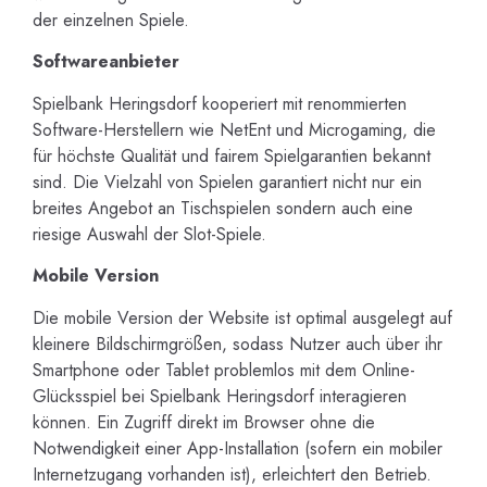
der einzelnen Spiele.
Softwareanbieter
Spielbank Heringsdorf kooperiert mit renommierten
Software-Herstellern wie NetEnt und Microgaming, die
für höchste Qualität und fairem Spielgarantien bekannt
sind. Die Vielzahl von Spielen garantiert nicht nur ein
breites Angebot an Tischspielen sondern auch eine
riesige Auswahl der Slot-Spiele.
Mobile Version
Die mobile Version der Website ist optimal ausgelegt auf
kleinere Bildschirmgrößen, sodass Nutzer auch über ihr
Smartphone oder Tablet problemlos mit dem Online-
Glücksspiel bei Spielbank Heringsdorf interagieren
können. Ein Zugriff direkt im Browser ohne die
Notwendigkeit einer App-Installation (sofern ein mobiler
Internetzugang vorhanden ist), erleichtert den Betrieb.