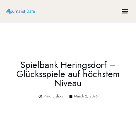
ABOUT US
Spielbank Heringsdorf –
Glücksspiele auf höchstem
Niveau
Marc Bishop
March 2, 2026