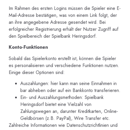
Im Rahmen des ersten Logins müssen die Spieler eine E-
Mail-Adresse bestätigen, was von einem Link folgt, der
an ihre angegebene Adresse gesendet wird. Bei
erfolgreicher Registrierung erhält der Nutzer Zugriff auf
den Spielbereich der Spielbank Heringsdorf.
Konto-Funktionen
Sobald das Spielerkonto erstellt ist, können die Spieler
es personalisieren und verschiedene Funktionen nutzen.
Einige dieser Optionen sind:
Auszahlungen: hier kann man seine Einnahmen in
bar abheben oder auf ein Bankkonto transferieren.
Ein- und Auszahlungsmethoden: Spielbank
Heringsdorf bietet eine Vielzahl von
Zahlungswegen an, darunter Kreditkarten, Online-
Geldbörsen (z.B. PayPal), Wire Transfer etc.
Zahlreiche Informationen wie Datenschutzrichtlinien und