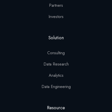
Partners
Investors
Solution
Consulting
Data Research
Analytics
Data Engineering
Resource