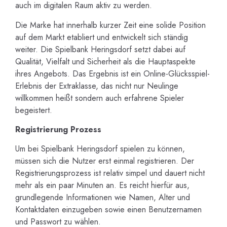
auch im digitalen Raum aktiv zu werden.
Die Marke hat innerhalb kurzer Zeit eine solide Position
auf dem Markt etabliert und entwickelt sich ständig
weiter. Die Spielbank Heringsdorf setzt dabei auf
Qualität, Vielfalt und Sicherheit als die Hauptaspekte
ihres Angebots. Das Ergebnis ist ein Online-Glücksspiel-
Erlebnis der Extraklasse, das nicht nur Neulinge
willkommen heißt sondern auch erfahrene Spieler
begeistert.
Registrierung Prozess
Um bei Spielbank Heringsdorf spielen zu können,
müssen sich die Nutzer erst einmal registrieren. Der
Registrierungsprozess ist relativ simpel und dauert nicht
mehr als ein paar Minuten an. Es reicht hierfür aus,
grundlegende Informationen wie Namen, Alter und
Kontaktdaten einzugeben sowie einen Benutzernamen
und Passwort zu wählen.