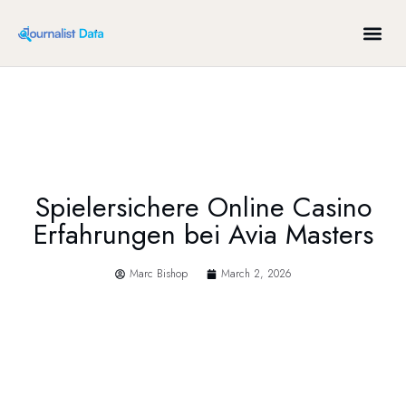
ABOUT US
Spielersichere Online Casino
Erfahrungen bei Avia Masters
Marc Bishop
March 2, 2026