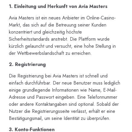
1. Einleitung und Herkunft von Avia Masters
Avia Masters ist ein neues Anbieter im Online-Casino-
Markt, das sich auf die Betreuung seiner Kunden
konzentriert und gleichzeitig höchste
Sicherheitsstandards anstrebt. Die Plattform wurde
kürzlich gelauncht und versucht, eine hohe Stellung in
der Wettbewerbslandschaft zu erreichen.
2. Registrierung
Die Registrierung bei Avia Masters ist schnell und
einfach durchführbar. Der neue Benutzer muss lediglich
einige grundlegende Informationen wie Name, E-Mail-
Adresse und Passwort eingeben. Eine Telefonnummer
oder andere Kontaktangaben sind optional. Sobald der
Nutzer die Registrierungsseite verlässt, erhält er eine
Bestätigungsmail, um seine Identität zu überprüfen.
3. Konto-Funktionen