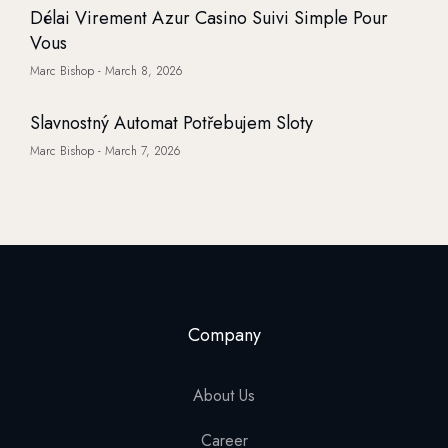
Délai Virement Azur Casino Suivi Simple Pour
Vous
Marc Bishop
March 8, 2026
Slavnostný Automat Potřebujem Sloty
Marc Bishop
March 7, 2026
Company
About Us
Career