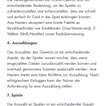
entscheidender Bedeutung, um die Spieler zu
zufriedenzustellen und sicherzustellen, dass sie schnell
und einfach ihr Geld in das Spiel einbringen können.
Avia Masters akzeptiert eine breite Palette an
Bezahlmethoden wie Kreditkarten (Visa/Mastercard), E-
Wallets (Skrill/Neteller) sowie Banküberweisung.
6. Auszahlungen
Das Auszahlen des Gewinns ist ein entscheidender
Aspekt, da der Spieler wissen möchte, dass seine
eingezahlten Gelder zurückbezahlt werden können und
eventuell gewonnene Summen ausbezahlt werden. Avia
Masters bietet eine klare Richtlinie zur Auszahlung: Nach
erfolgreichem Einloggen kann der Nutzer die
Anforderung für eine Auszahlung stellen.
7. Spiele
Die Auswahl an Spielen ist ein entscheidender Aspekt