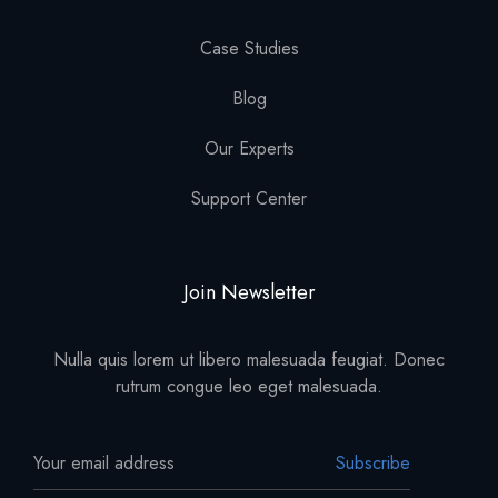
Case Studies
Blog
Our Experts
Support Center
Join Newsletter
Nulla quis lorem ut libero malesuada feugiat. Donec
rutrum congue leo eget malesuada.
Subscribe