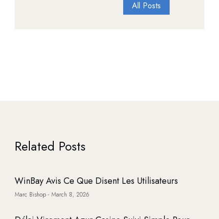
All Posts
Related Posts
WinBay Avis Ce Que Disent Les Utilisateurs
Marc Bishop
March 8, 2026