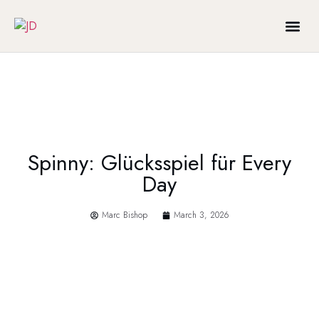
ABOUT US
Spinny: Glücksspiel für Every
Day
Marc Bishop
March 3, 2026