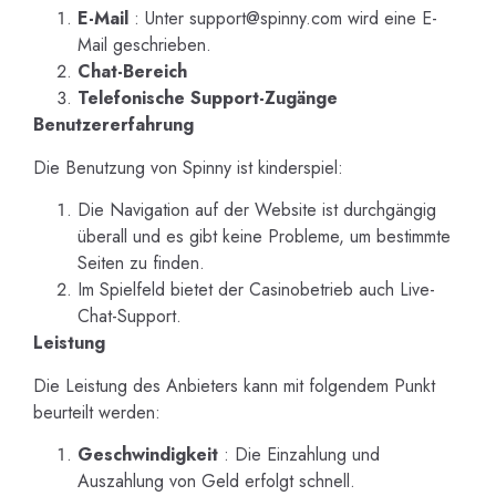
E-Mail
: Unter support@spinny.com wird eine E-
Mail geschrieben.
Chat-Bereich
Telefonische Support-Zugänge
Benutzererfahrung
Die Benutzung von Spinny ist kinderspiel:
Die Navigation auf der Website ist durchgängig
überall und es gibt keine Probleme, um bestimmte
Seiten zu finden.
Im Spielfeld bietet der Casinobetrieb auch Live-
Chat-Support.
Leistung
Die Leistung des Anbieters kann mit folgendem Punkt
beurteilt werden:
Geschwindigkeit
: Die Einzahlung und
Auszahlung von Geld erfolgt schnell.