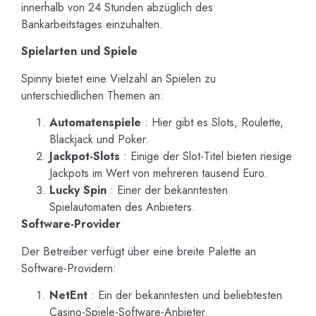
innerhalb von 24 Stunden abzüglich des
Bankarbeitstages einzuhalten.
Spielarten und Spiele
Spinny bietet eine Vielzahl an Spielen zu
unterschiedlichen Themen an:
Automatenspiele
: Hier gibt es Slots, Roulette,
Blackjack und Poker.
Jackpot-Slots
: Einige der Slot-Titel bieten riesige
Jackpots im Wert von mehreren tausend Euro.
Lucky Spin
: Einer der bekanntesten
Spielautomaten des Anbieters.
Software-Provider
Der Betreiber verfügt über eine breite Palette an
Software-Providern:
NetEnt
: Ein der bekanntesten und beliebtesten
Casino-Spiele-Software-Anbieter.