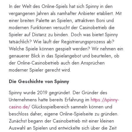
In der Welt des Online-Spiels hat sich Spinny in den
vergangenen Jahren als namhafter Anbieter etabliert. Mit
einer breiten Palette an Spielen, attraktiven Boni und
modernen Funktionen versucht der Casinobetrieb die
Spieler auf Distanz zu binden. Doch was bietet Spinny
tatsächlich? Wie läuft der Registrierungsprozess ab?
Welche Spiele können gespielt werden? Wir nehmen ein
genauerer Blick in das Spielangebot und beurteilen, ob
der Online-Casinobetrieb auch den Ansprüchen
moderner Spieler gerecht wird.
Die Geschichte von Spinny
Spinny wurde 2019 gegründet. Der Gründer des
Unternehmens hatte bereits Erfahrung im
https://spinny-
casino.de/
Glücksspielbereich sammeln können und
beschloss daher, eigene Online-Spielseite zu gründen.
Zunächst begann der Casinobetrieb mit einer kleinen
Auswahl an Spielen und entwickelte sich über die Zeit