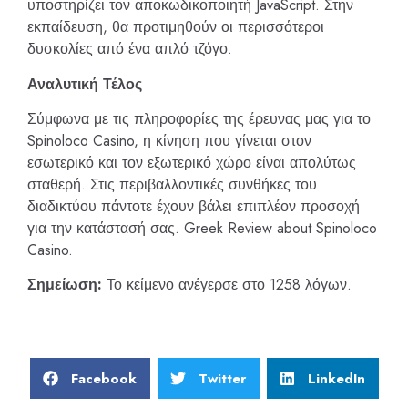
υποστηρίζει τον αποκωδικοποιητή JavaScript. Στην
εκπαίδευση, θα προτιμηθούν οι περισσότεροι
δυσκολίες από ένα απλό τζόγο.
Αναλυτική Τέλος
Σύμφωνα με τις πληροφορίες της έρευνας μας για το
Spinoloco Casino, η κίνηση που γίνεται στον
εσωτερικό και τον εξωτερικό χώρο είναι απολύτως
σταθερή. Στις περιβαλλοντικές συνθήκες του
διαδικτύου πάντοτε έχουν βάλει επιπλέον προσοχή
για την κατάστασή σας. Greek Review about Spinoloco
Casino.
Σημείωση:
Το κείμενο ανέγερσε στο 1258 λόγων.
Facebook
Twitter
LinkedIn