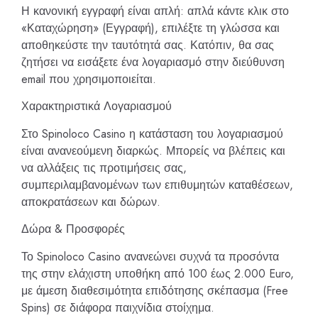
Η κανονική εγγραφή είναι απλή: απλά κάντε κλικ στο
«Καταχώρηση» (Εγγραφή), επιλέξτε τη γλώσσα και
αποθηκεύστε την ταυτότητά σας. Κατόπιν, θα σας
ζητήσει να εισάξετε ένα λογαριασμό στην διεύθυνση
email που χρησιμοποιείται.
Χαρακτηριστικά Λογαριασμού
Στο Spinoloco Casino η κατάσταση του λογαριασμού
είναι ανανεούμενη διαρκώς. Μπορείς να βλέπεις και
να αλλάξεις τις προτιμήσεις σας,
συμπεριλαμβανομένων των επιθυμητών καταθέσεων,
αποκρατάσεων και δώρων.
Δώρα & Προσφορές
Το Spinoloco Casino ανανεώνει συχνά τα προσόντα
της στην ελάχιστη υποθήκη από 100 έως 2.000 Euro,
με άμεση διαθεσιμότητα επιδότησης σκέπασμα (Free
Spins) σε διάφορα παιχνίδια στοίχημα.