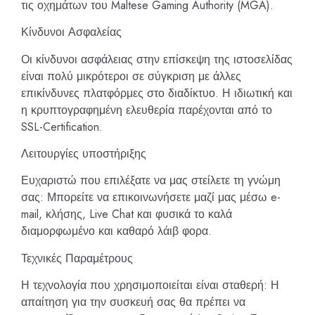
τις οχημάτων του Maltese Gaming Authority (MGA).
Κίνδυνοι Ασφαλείας
Οι κίνδυνοι ασφάλειας στην επίσκεψη της ιστοσελίδας
είναι πολύ μικρότεροι σε σύγκριση με άλλες
επικίνδυνες πλατφόρμες στο διαδίκτυο. Η ιδιωτική και
η κρυπτογραφημένη ελευθερία παρέχονται από το
SSL-Certification.
Λειτουργίες υποστήριξης
Ευχαριστώ που επιλέξατε να μας στείλετε τη γνώμη
σας: Μπορείτε να επικοινωνήσετε μαζί μας μέσω e-
mail, κλήσης, Live Chat και φυσικά το καλά
διαμορφωμένο και καθαρό λάιβ φορα.
Τεχνικές Παραμέτρους
Η τεχνολογία που χρησιμοποιείται είναι σταθερή: Η
απαίτηση για την συσκευή σας θα πρέπει να