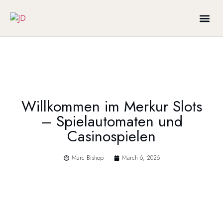
ABOUT US
Willkommen im Merkur Slots
– Spielautomaten und
Casinospielen
Marc Bishop
March 6, 2026