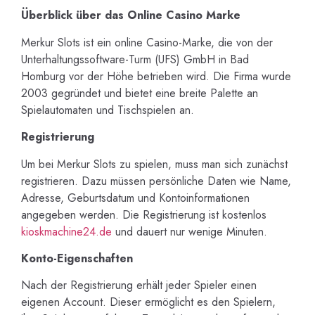
Überblick über das Online Casino Marke
Merkur Slots ist ein online Casino-Marke, die von der
Unterhaltungssoftware-Turm (UFS) GmbH in Bad
Homburg vor der Höhe betrieben wird. Die Firma wurde
2003 gegründet und bietet eine breite Palette an
Spielautomaten und Tischspielen an.
Registrierung
Um bei Merkur Slots zu spielen, muss man sich zunächst
registrieren. Dazu müssen persönliche Daten wie Name,
Adresse, Geburtsdatum und Kontoinformationen
angegeben werden. Die Registrierung ist kostenlos
kioskmachine24.de
und dauert nur wenige Minuten.
Konto-Eigenschaften
Nach der Registrierung erhält jeder Spieler einen
eigenen Account. Dieser ermöglicht es den Spielern,