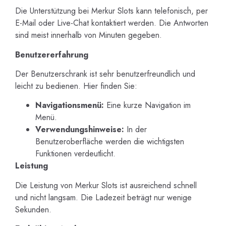
Die Unterstützung bei Merkur Slots kann telefonisch, per
E-Mail oder Live-Chat kontaktiert werden. Die Antworten
sind meist innerhalb von Minuten gegeben.
Benutzererfahrung
Der Benutzerschrank ist sehr benutzerfreundlich und
leicht zu bedienen. Hier finden Sie:
Navigationsmenü:
Eine kurze Navigation im
Menü.
Verwendungshinweise:
In der
Benutzeroberfläche werden die wichtigsten
Funktionen verdeutlicht.
Leistung
Die Leistung von Merkur Slots ist ausreichend schnell
und nicht langsam. Die Ladezeit beträgt nur wenige
Sekunden.