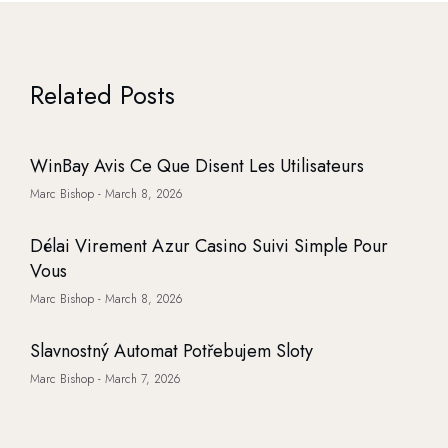
Related Posts
WinBay Avis Ce Que Disent Les Utilisateurs
Marc Bishop
March 8, 2026
Délai Virement Azur Casino Suivi Simple Pour
Vous
Marc Bishop
March 8, 2026
Slavnostný Automat Potřebujem Sloty
Marc Bishop
March 7, 2026