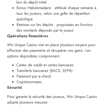
lors du dépôt initial.
Bonus Hebdomadaire : attribué chaque semaine à
tous les joueurs, selon une grille de répartition
spécifique.
Remises sur les dépôts : proposées en fonction
des montants déposés par le joueur.
Opérations financières
Win Unique Casino met en place plusieurs moyens pour
effectuer des paiements et récupérer ses gains. Les
options disponibles comprennent :
Cartes de crédit et cartes bancaires
Transferts bancaires (BACS, SEPA)
Paiement par e-check
Cryptomonnaies
Sécurité
Pour garantir la sécurité des joueurs, Win Unique Casino
adopte plusieurs mesures :