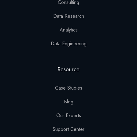
Consulting
Data Research
Analytics
Data Engineering
Resource
Case Studies
Blog
Our Experts
Support Center