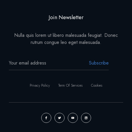
Join Newsletter
Nulla quis lorem ut libero malesuada feugiat. Donec
rutrum congue leo eget malesuada.
Subscribe
Privacy Policy
Term Of Services
Cookies