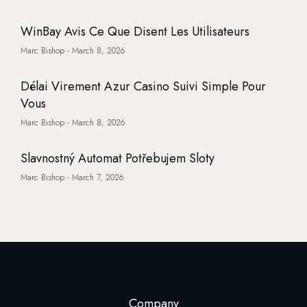
WinBay Avis Ce Que Disent Les Utilisateurs
Marc Bishop
March 8, 2026
Délai Virement Azur Casino Suivi Simple Pour
Vous
Marc Bishop
March 8, 2026
Slavnostný Automat Potřebujem Sloty
Marc Bishop
March 7, 2026
Company