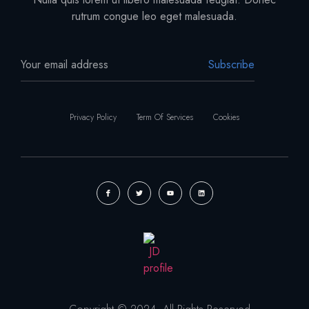
rutrum congue leo eget malesuada.
Subscribe
Privacy Policy
Term Of Services
Cookies