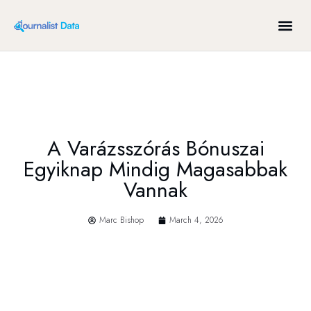
ABOUT US
A Varázsszórás Bónuszai
Egyiknap Mindig Magasabbak
Vannak
Marc Bishop
March 4, 2026