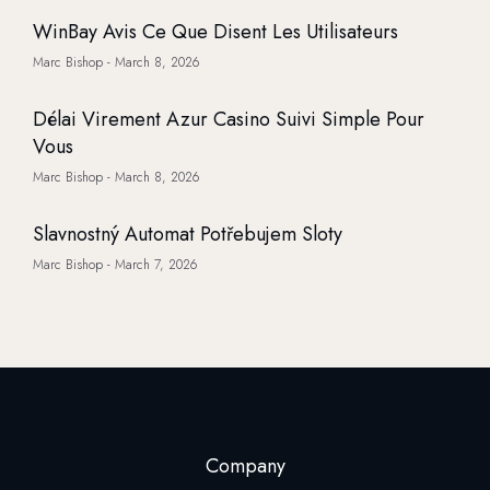
WinBay Avis Ce Que Disent Les Utilisateurs
Marc Bishop
March 8, 2026
Délai Virement Azur Casino Suivi Simple Pour
Vous
Marc Bishop
March 8, 2026
Slavnostný Automat Potřebujem Sloty
Marc Bishop
March 7, 2026
Company