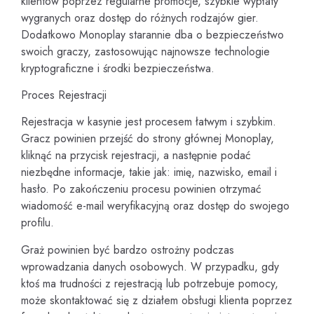
klientów poprzez regularne promocje, szybkie wypłaty
wygranych oraz dostęp do różnych rodzajów gier.
Dodatkowo Monoplay starannie dba o bezpieczeństwo
swoich graczy, zastosowując najnowsze technologie
kryptograficzne i środki bezpieczeństwa.
Proces Rejestracji
Rejestracja w kasynie jest procesem łatwym i szybkim.
Gracz powinien przejść do strony głównej Monoplay,
kliknąć na przycisk rejestracji, a następnie podać
niezbędne informacje, takie jak: imię, nazwisko, email i
hasło. Po zakończeniu procesu powinien otrzymać
wiadomość e-mail weryfikacyjną oraz dostęp do swojego
profilu.
Graż powinien być bardzo ostrożny podczas
wprowadzania danych osobowych. W przypadku, gdy
ktoś ma trudności z rejestracją lub potrzebuje pomocy,
może skontaktować się z działem obsługi klienta poprzez