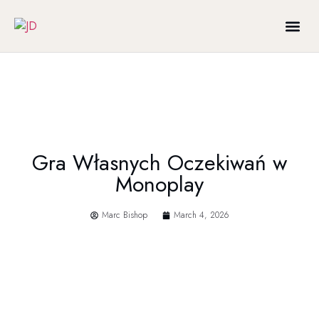
ABOUT US
Gra Własnych Oczekiwań w
Monoplay
Marc Bishop
March 4, 2026