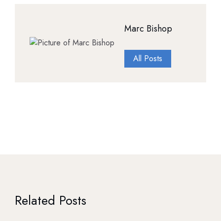
Marc Bishop
All Posts
Related Posts