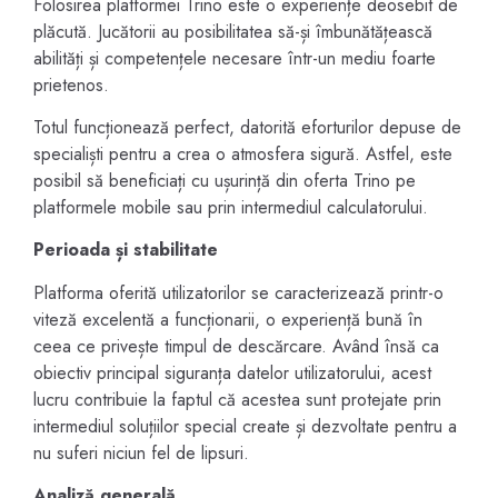
Folosirea platformei Trino este o experiențe deosebit de
plăcută. Jucătorii au posibilitatea să-și îmbunătățească
abilități și competențele necesare într-un mediu foarte
prietenos.
Totul funcționează perfect, datorită eforturilor depuse de
specialiști pentru a crea o atmosfera sigură. Astfel, este
posibil să beneficiați cu ușurință din oferta Trino pe
platformele mobile sau prin intermediul calculatorului.
Perioada și stabilitate
Platforma oferită utilizatorilor se caracterizează printr-o
viteză excelentă a funcționarii, o experiență bună în
ceea ce privește timpul de descărcare. Având însă ca
obiectiv principal siguranța datelor utilizatorului, acest
lucru contribuie la faptul că acestea sunt protejate prin
intermediul soluțiilor special create și dezvoltate pentru a
nu suferi niciun fel de lipsuri.
Analiză generală