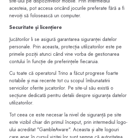
site-ului pe dispozitivelor mobile. Prin intermediul
acesteia, pot accesa oricând jocurile preferate fără a fi
nevoiți să folosească un computer.
Securitate și licențiere
Jucătorilor li se asigură garantarea siguranței datelor
personale. Prin aceasta, protecția utilizatorilor este pe
primele poziții atunci când vine vorba de gestionarea
contului în funcție de preferințele fiecaruia.
Cu toate că operatorul Trino a făcut progrese foarte
notabile și mai recente tot cu scopul îmbunatatirii
serviciilor oferite jucatorilor. Pe site-ul său există o
secțiune dedicată pentru detalii despre siguranța datelor
utilizatorilor.
Tot ceea ce este necesar la nivel de siguranță pe site
este vizibil chiar din primul început, prin intermediul logo-
ului acreditat "GambleAware". Aceasta și alte logouri
care apar în cursul vizitei lor sunt semne că autoritatea