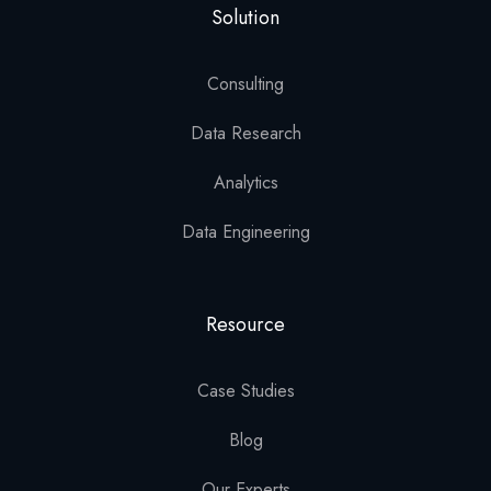
Solution
Consulting
Data Research
Analytics
Data Engineering
Resource
Case Studies
Blog
Our Experts