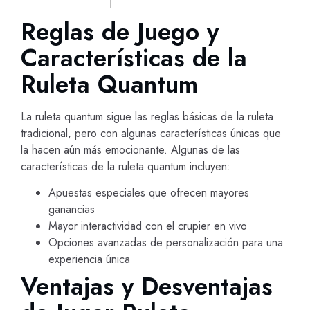
Reglas de Juego y
Características de la
Ruleta Quantum
La ruleta quantum sigue las reglas básicas de la ruleta
tradicional, pero con algunas características únicas que
la hacen aún más emocionante. Algunas de las
características de la ruleta quantum incluyen:
Apuestas especiales que ofrecen mayores
ganancias
Mayor interactividad con el crupier en vivo
Opciones avanzadas de personalización para una
experiencia única
Ventajas y Desventajas