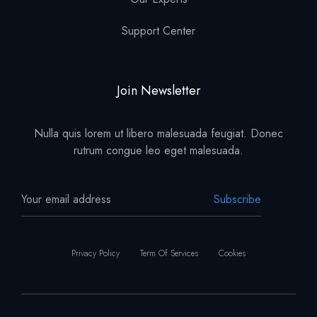
Support Center
Join Newsletter
Nulla quis lorem ut libero malesuada feugiat. Donec
rutrum congue leo eget malesuada.
Subscribe
Privacy Policy
Term Of Services
Cookies