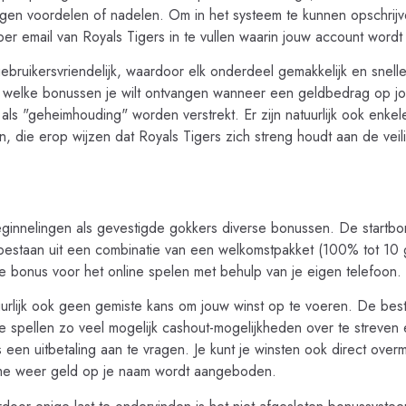
eigen voordelen of nadelen. Om in het systeem te kunnen opschrij
per email van Royals Tigers in te vullen waarin jouw account wordt
bruikersvriendelijk, waardoor elk onderdeel gemakkelijk en snelle
en welke bonussen je wilt ontvangen wanneer een geldbedrag op 
s "geheimhouding" worden verstrekt. Er zijn natuurlijk ook enkele
ie erop wijzen dat Royals Tigers zich streng houdt aan de veilig
eginnelingen als gevestigde gokkers diverse bonussen. De startb
 bestaan uit een combinatie van een welkomstpakket (100% tot 10 gr
e bonus voor het online spelen met behulp van je eigen telefoon.
urlijk ook geen gemiste kans om jouw winst op te voeren. De best
alle spellen zo veel mogelijk cashout-mogelijkheden over te streve
en uitbetaling aan te vragen. Je kunt je winsten ook direct over
time weer geld op je naam wordt aangeboden.