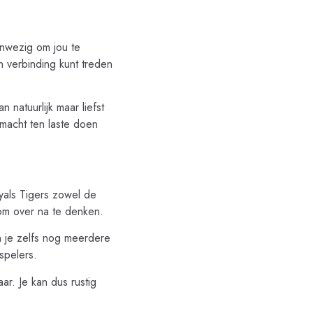
anwezig om jou te
n verbinding kunt treden
natuurlijk maar liefst
macht ten laste doen
yals Tigers zowel de
 om over na te denken.
n je zelfs nog meerdere
spelers.
ar. Je kan dus rustig
.