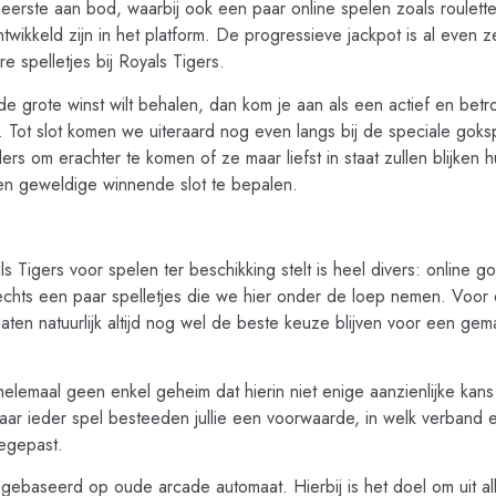
 eerste aan bod, waarbij ook een paar online spelen zoals roulet
ikkeld zijn in het platform. De progressieve jackpot is al even 
e spelletjes bij Royals Tigers.
de grote winst wilt behalen, dan kom je aan als een actief en betr
. Tot slot komen we uiteraard nog even langs bij de speciale goksp
elers om erachter te komen of ze maar liefst in staat zullen blijken
en geweldige winnende slot te bepalen.
 Tigers voor spelen ter beschikking stelt is heel divers: online go
lechts een paar spelletjes die we hier onder de loep nemen. Voor
maten natuurlijk altijd nog wel de beste keuze blijven voor een ge
helemaal geen enkel geheim dat hierin niet enige aanzienlijke kans
aar ieder spel besteeden jullie een voorwaarde, in welk verband e
egepast.
n gebaseerd op oude arcade automaat. Hierbij is het doel om uit 