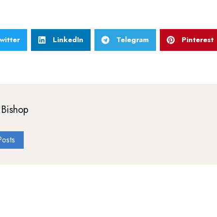
witter
LinkedIn
Telegram
Pinterest
 Bishop
Posts