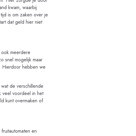
em. Hier zorgde je door
tand kwam, waarbij
ijd is om zaken over je
rt dat geld hier niet
n ook meerdere
zo snel mogelijk maar
en. Hierdoor hebben we
 wat de verschillende
k veel voordeel in het
geld kunt overmaken of
 fruitautomaten en