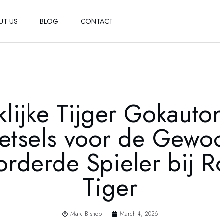
UT US
BLOG
CONTACT
klijke Tijger Gokauto
letsels voor de Gewo
rderde Spieler bij R
Tiger
Marc Bishop
March 4, 2026