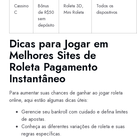
Cassino
Bônus
Roleta 3D,
Todos os
C
de R$50
Mini Roleta
dispositivos
sem
depósito
Dicas para Jogar em
Melhores Sites de
Roleta Pagamento
Instantâneo
Para aumentar suas chances de ganhar ao jogar roleta
online, aqui estão algumas dicas úteis:
Gerencie seu bankroll com cuidado e defina limites
de apostas.
Conheça as diferentes variações de roleta e suas
regras específicas.