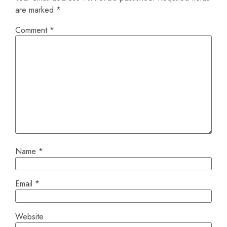
are marked
*
Comment
*
Name
*
Email
*
Website