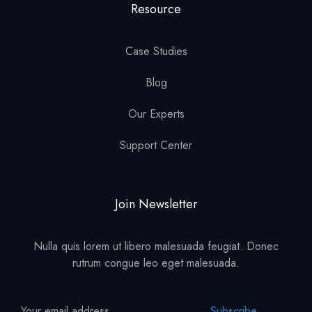
Resource
Case Studies
Blog
Our Experts
Support Center
Join Newsletter
Nulla quis lorem ut libero malesuada feugiat. Donec
rutrum congue leo eget malesuada.
Subscribe