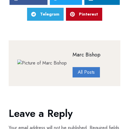
Telegram
Pinterest
Marc Bishop
All Posts
Leave a Reply
Your email address will not be published.
Required fields