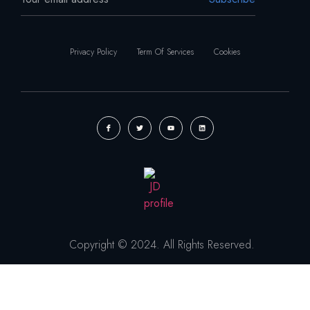
Privacy Policy
Term Of Services
Cookies
Copyright © 2024. All Rights Reserved.