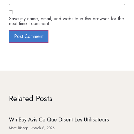
Save my name, email, and website in this browser for the
next time I comment.
Related Posts
WinBay Avis Ce Que Disent Les Utilisateurs
Marc Bishop
March 8, 2026