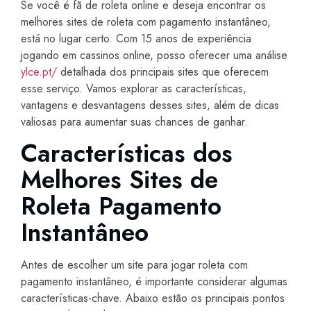
Se você é fã de roleta online e deseja encontrar os
melhores sites de roleta com pagamento instantâneo,
está no lugar certo. Com 15 anos de experiência
jogando em cassinos online, posso oferecer uma análise
ylce.pt/
detalhada dos principais sites que oferecem
esse serviço. Vamos explorar as características,
vantagens
e desvantagens desses sites, além de dicas
valiosas para aumentar suas chances de ganhar.
Características dos
Melhores Sites de
Roleta Pagamento
Instantâneo
Antes de escolher um site para jogar roleta com
pagamento instantâneo, é importante considerar algumas
características-chave. Abaixo estão os principais pontos