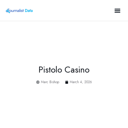
ABOUT US
Pistolo Casino
Marc Bishop
March 4, 2026