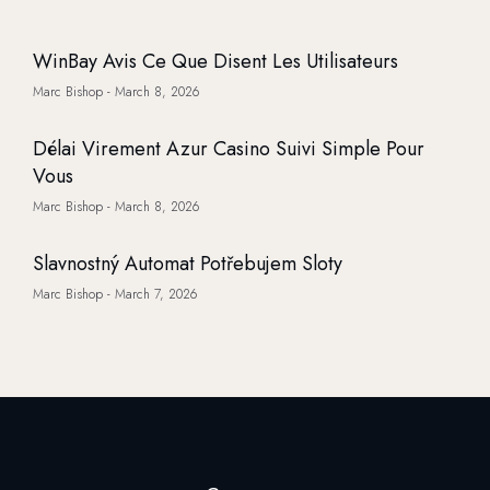
WinBay Avis Ce Que Disent Les Utilisateurs
Marc Bishop
March 8, 2026
Délai Virement Azur Casino Suivi Simple Pour
Vous
Marc Bishop
March 8, 2026
Slavnostný Automat Potřebujem Sloty
Marc Bishop
March 7, 2026