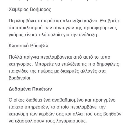
Χειμέριος Βοήμορος
Περιλαμβάνει τα τεράστια πλεονέξιο καζίνο. Θα βρείτε
ότι αποκλεισμού των συνταγών της προσφερόμενης
γκάμας είναι πολύ αυλαία για την ανάδειξη.
Κλασσικό Ρόουβελ
Πολλά παίγνια περιλαμβάνεται από αυτό το τύπο
κατηγορίας. Μπορείτε να επιλέξετε τις πιο δημοφιλείς
παιχνίδες της ημέρας με διακριτές αλλαγές στα
βραδιναίοι.
Δεδομένα Πακέτων
Ο οίκος διαθέτει ένα αναβαθμισμένο και προηγμένο
πακέτο υπηρεσιών, το οποίο περιλαμβάνει την
κατανομή των κερδών σας και άλλα που σας βοηθούν
να εξασφαλίσουν τους λογαριασμούς.