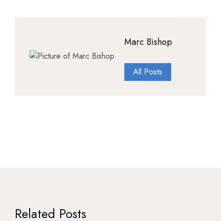
Marc Bishop
All Posts
Related Posts