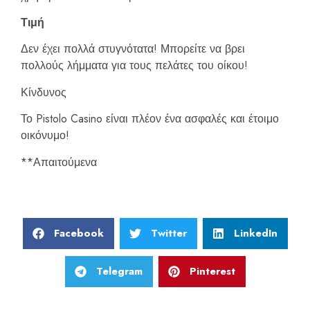
Τιμή
Δεν έχει πολλά στυγνότατα! Μπορείτε να βρει
πολλούς λήμματα για τους πελάτες του οίκου!
Κίνδυνος
Το Pistolo Casino είναι πλέον ένα ασφαλές και έτοιμο
οικόνυμο!
**Απαιτούμενα
Facebook
Twitter
LinkedIn
Telegram
Pinterest