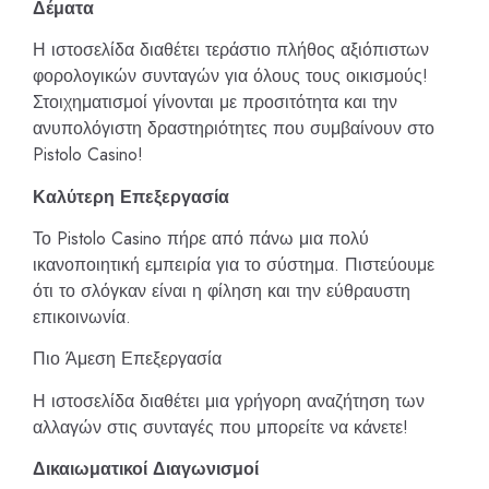
Δέματα
Η ιστοσελίδα διαθέτει τεράστιο πλήθος αξιόπιστων
φορολογικών συνταγών για όλους τους οικισμούς!
Στοιχηματισμοί γίνονται με προσιτότητα και την
ανυπολόγιστη δραστηριότητες που συμβαίνουν στο
Pistolo Casino!
Καλύτερη Επεξεργασία
Το Pistolo Casino πήρε από πάνω μια πολύ
ικανοποιητική εμπειρία για το σύστημα. Πιστεύουμε
ότι το σλόγκαν είναι η φίληση και την εύθραυστη
επικοινωνία.
Πιο Άμεση Επεξεργασία
Η ιστοσελίδα διαθέτει μια γρήγορη αναζήτηση των
αλλαγών στις συνταγές που μπορείτε να κάνετε!
Δικαιωματικοί Διαγωνισμοί