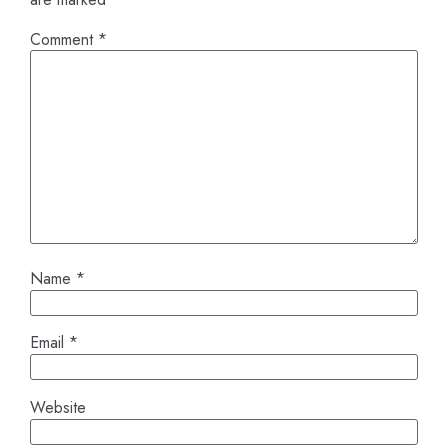
Comment
*
Name
*
Email
*
Website