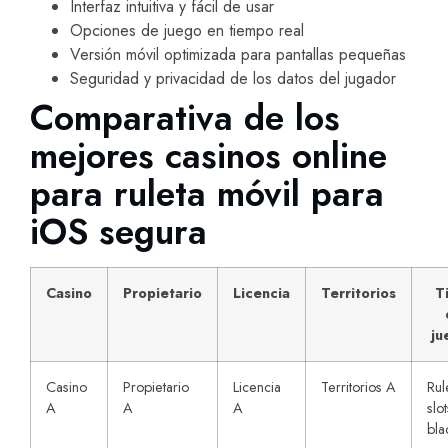
Interfaz intuitiva y fácil de usar
Opciones de juego en tiempo real
Versión móvil optimizada para pantallas pequeñas
Seguridad y privacidad de los datos del jugador
Comparativa de los
mejores casinos online
para ruleta móvil para
iOS segura
Casino
Propietario
Licencia
Territorios
T
ju
Casino
Propietario
Licencia
Territorios A
Rul
A
A
A
slot
bla