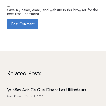
Save my name, email, and website in this browser for the
next time I comment.
Related Posts
WinBay Avis Ce Que Disent Les Utilisateurs
Marc Bishop
March 8, 2026