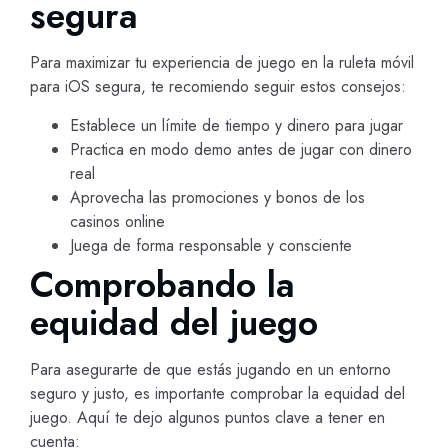
segura
Para maximizar tu experiencia de juego en la ruleta móvil
para iOS segura, te recomiendo seguir estos consejos:
Establece un límite de tiempo y dinero para jugar
Practica en modo demo antes de jugar con dinero
real
Aprovecha las promociones y bonos de los
casinos online
Juega de forma responsable y consciente
Comprobando la
equidad del juego
Para asegurarte de que estás jugando en un entorno
seguro y justo, es importante comprobar la equidad del
juego. Aquí te dejo algunos puntos clave a tener en
cuenta: