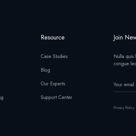
Resource
Join New
Case Studies
Nulla quis
congue le
Blog
Our Experts
ng
Support Center
Privacy Policy