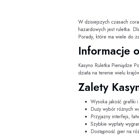
W dzisiejszych czasach coraz
hazardowych jest ruletka. D
Porady, które ma wiele do za
Informacje 
Kasyno Ruletka Pieniądze Po
działa na terenie wielu kraj
Zalety Kasy
Wysoka jakość grafiki i
Duży wybór różnych war
Przyjazny interfejs, ła
Szybkie wypłaty wygra
Dostępność gier na ró