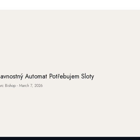
lavnostný Automat Potřebujem Sloty
rc Bishop
March 7, 2026