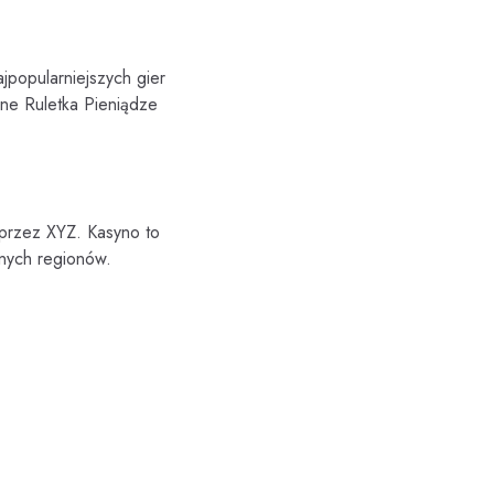
jpopularniejszych gier
ine Ruletka Pieniądze
 przez XYZ. Kasyno to
żnych regionów.