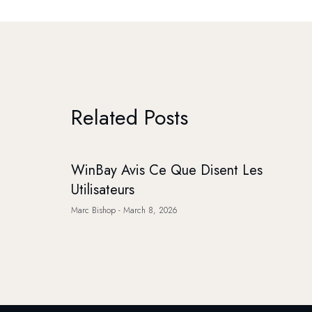
Related Posts
WinBay Avis Ce Que Disent Les
Utilisateurs
Marc Bishop
March 8, 2026