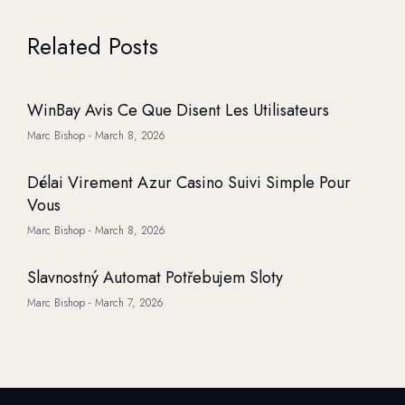
Related Posts
WinBay Avis Ce Que Disent Les Utilisateurs
Marc Bishop
March 8, 2026
Délai Virement Azur Casino Suivi Simple Pour
Vous
Marc Bishop
March 8, 2026
Slavnostný Automat Potřebujem Sloty
Marc Bishop
March 7, 2026