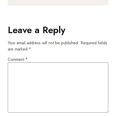
Leave a Reply
Your email address will not be published.
Required fields
are marked
*
Comment
*