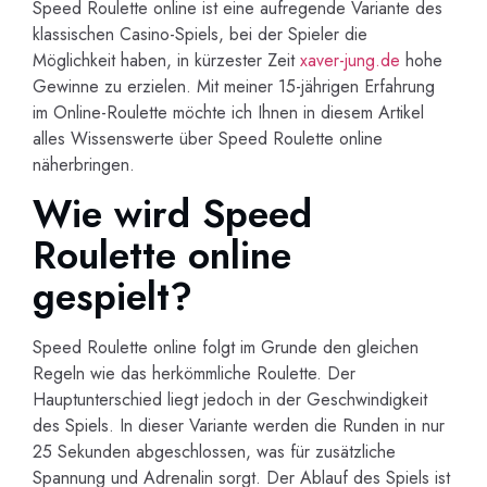
Speed Roulette online ist eine aufregende Variante des
klassischen Casino-Spiels, bei der Spieler die
Möglichkeit haben, in kürzester Zeit
xaver-jung.de
hohe
Gewinne zu erzielen. Mit meiner 15-jährigen Erfahrung
im Online-Roulette möchte ich Ihnen in diesem Artikel
alles Wissenswerte über Speed Roulette online
näherbringen.
Wie wird Speed
Roulette online
gespielt?
Speed Roulette online folgt im Grunde den gleichen
Regeln wie das herkömmliche Roulette. Der
Hauptunterschied liegt jedoch in der Geschwindigkeit
des Spiels. In dieser Variante werden die Runden in nur
25 Sekunden abgeschlossen, was für zusätzliche
Spannung und Adrenalin sorgt. Der Ablauf des Spiels ist