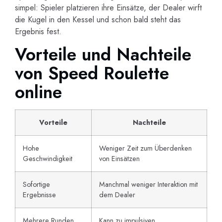
simpel: Spieler platzieren ihre Einsätze, der Dealer wirft
die Kugel in den Kessel und schon bald steht das
Ergebnis fest.
Vorteile und Nachteile
von Speed Roulette
online
Vorteile
Nachteile
Hohe
Weniger Zeit zum Überdenken
Geschwindigkeit
von Einsätzen
Sofortige
Manchmal weniger Interaktion mit
Ergebnisse
dem Dealer
Mehrere Runden
Kann zu impulsiven