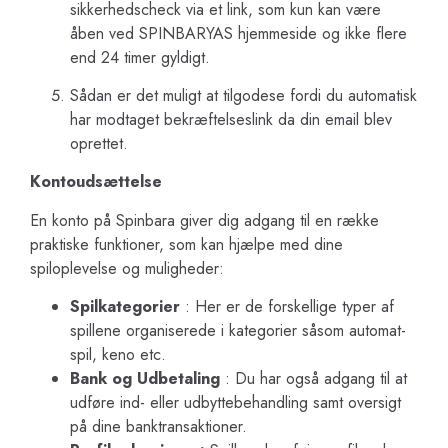
sikkerhedscheck via et link, som kun kan være
åben ved SPINBARYAS hjemmeside og ikke flere
end 24 timer gyldigt.
Sådan er det muligt at tilgodese fordi du automatisk
har modtaget bekræftelseslink da din email blev
oprettet.
Kontoudsættelse
En konto på Spinbara giver dig adgang til en række
praktiske funktioner, som kan hjælpe med dine
spiloplevelse og muligheder:
Spilkategorier
: Her er de forskellige typer af
spillene organiserede i kategorier såsom automat-
spil, keno etc.
Bank og Udbetaling
: Du har også adgang til at
udføre ind- eller udbyttebehandling samt oversigt
på dine banktransaktioner.