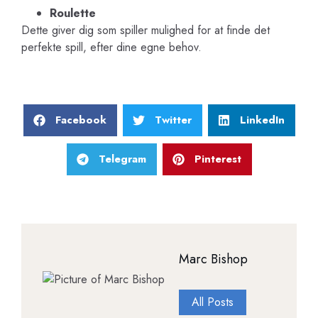
Roulette
Dette giver dig som spiller mulighed for at finde det
perfekte spill, efter dine egne behov.
Facebook
Twitter
LinkedIn
Telegram
Pinterest
Marc Bishop
All Posts