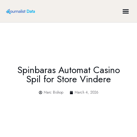
ABOUT US
Spinbaras Automat Casino
Spil for Store Vindere
Marc Bishop
March 4, 2026