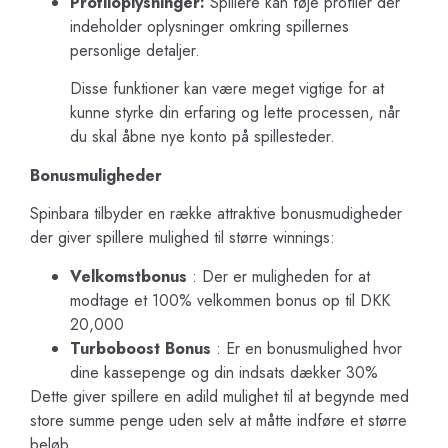
Profiloplysninger:
Spillere kan føje profiler der
indeholder oplysninger omkring spillernes
personlige detaljer.
Disse funktioner kan være meget vigtige for at
kunne styrke din erfaring og lette processen, når
du skal åbne nye konto på spillesteder.
Bonusmuligheder
Spinbara tilbyder en række attraktive bonusmudigheder
der giver spillere mulighed til større winnings:
Velkomstbonus
: Der er muligheden for at
modtage et 100% velkommen bonus op til DKK
20,000
Turboboost Bonus
: Er en bonusmulighed hvor
dine kassepenge og din indsats dækker 30%
Dette giver spillere en adild mulighet til at begynde med
store summe penge uden selv at måtte indføre et større
beløb.